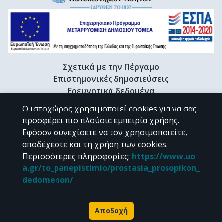
Σχετικά με την Πέργαμο
Επιστημονικές δημοσιεύσεις
Ερευνητικά δεδομένα
Διδακτορικές διατριβές & Γκρίζα βιβλιογραφία
Ο ιστοχώρος χρησιμοποιεί cookies για να σας
Προφίλ Ερευνητή
προσφέρει πιο πλούσια εμπειρία χρήσης.
Εφόσον συνεχίσετε να τον χρησιμοποιείτε,
αποδέχεστε και τη χρήση των cookies.
CC BY-NC 4.0
Περισσότερες πληροφορίες
:
https://www.uo
a.gr/to_panepistimio/prostasia_prosopikon_
Εκτός αν αναφέρεται διαφορετικά, το υλικό της "Περγάμου" διατίθεται
dedomenon/
υπό τους όρους της
CC BY-NC 4.0
άδειας Creative Commons
.
Powered by
Αποδοχή