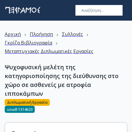
›
›
›
Αρχική
Πλοήγηση
Συλλογές
›
Γκρίζα Βιβλιογραφία
Μεταπτυχιακές Διπλωματικές Εργασίες
Ψυχοφυσική μελέτη της
κατηγοριοποίησης της διεύθυνσης στο
χώρο σε ασθενείς με ατροφία
ιπποκάμπων
Διπλωματική Εργασία
uoadl:1314623