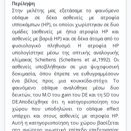
Περίληψη
Στην μελέτης μας εξετάσαμε το φαινόμενο
oblique σε δέκα ασθενείς με ατροφία
ιπποκάμπων (HP), οι οποίοι χωρίστηκαν σε δυο
ομάδες (ασθενείς με ήπια ατροφία HP και
ασθενείς με βαριά HP) και σε δέκα άτομα από το
φυσιολογικό πληθυσμό. Η ατροφία HP
υπολογίστηκε μέσω της οπτικής αναλογικής
κλίμακας Scheltens (Scheltens et al.,1992). Οι
ασθενείς υποβλήθηκαν σε μια ψυχοφυσική
δοκιμασία, όπου έπρεπε να ευθυγραμμίσουν
ένα βέλος προς μια κουκκίδα-στόχο. Το
φαινόμενο oblique αναλύθηκε μέσω δυο
δεικτών, του Μ.Ο του gain του DE και τη SD του
DE.Αποδείχθηκε ότι η κατηγοριοποίηση του
χώρου που υποδηλώνει το oblique effect
υπάρχει και στους ασθενείς με ατροφία HP.
Αυτή η κατηγοριοποίηση του χώρου βασίζεται
στο ανώτερο γνωστικό επίπεδο επεξεργασίας