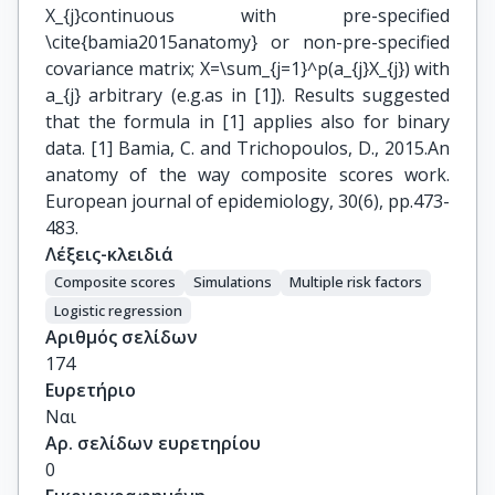
X_{j}continuous with pre-specified
\cite{bamia2015anatomy} or non-pre-specified
covariance matrix; X=\sum_{j=1}^p(a_{j}X_{j}) with
a_{j} arbitrary (e.g.as in [1]). Results suggested
that the formula in [1] applies also for binary
data. [1] Bamia, C. and Trichopoulos, D., 2015.An
anatomy of the way composite scores work.
European journal of epidemiology, 30(6), pp.473-
483.
Λέξεις-κλειδιά
Composite scores
Simulations
Multiple risk factors
Logistic regression
Αριθμός σελίδων
174
Ευρετήριο
Ναι
Αρ. σελίδων ευρετηρίου
0