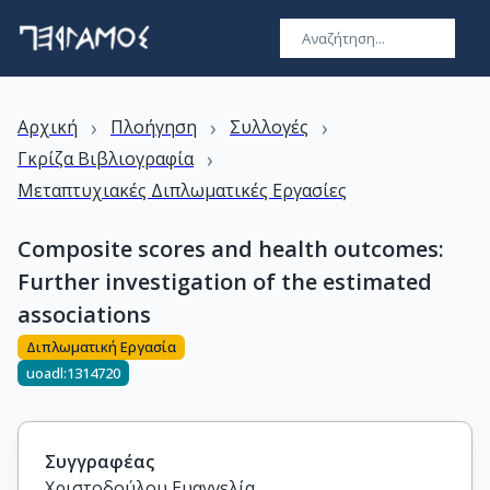
›
›
›
Αρχική
Πλοήγηση
Συλλογές
›
Γκρίζα Βιβλιογραφία
Μεταπτυχιακές Διπλωματικές Εργασίες
Composite scores and health outcomes:
Further investigation of the estimated
associations
Διπλωματική Εργασία
uoadl:1314720
Συγγραφέας
Χριστοδούλου Ευαγγελία