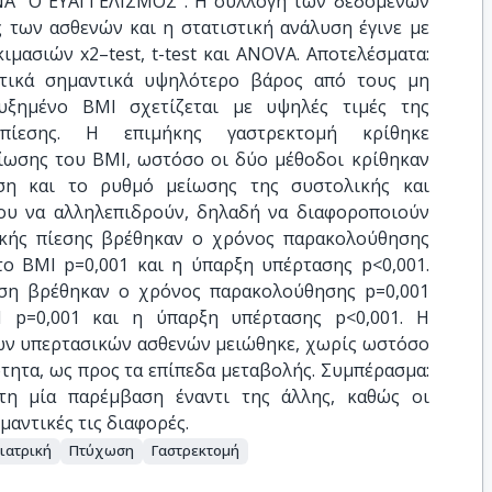
Α ΄΄ Ο ΕΥΑΓΓΕΛΙΣΜΟΣ ΄΄. Η συλλογή των δεδομένων
ς των ασθενών και η στατιστική ανάλυση έγινε με
μασιών x2–test, t-test και ANOVA. Αποτελέσματα:
ητικά σημαντικά υψηλότερο βάρος από τους μη
αυξημένο ΒΜΙ σχετίζεται με υψηλές τιμές της
 πίεσης. Η επιμήκης γαστρεκτομή κρίθηκε
ίωσης του ΒΜΙ, ωστόσο οι δύο μέθοδοι κρίθηκαν
ση και το ρυθμό μείωσης της συστολικής και
που να αλληλεπιδρούν, δηλαδή να διαφοροποιούν
ικής πίεσης βρέθηκαν ο χρόνος παρακολούθησης
το ΒΜΙ p=0,001 και η ύπαρξη υπέρτασης p<0,001.
ίεση βρέθηκαν ο χρόνος παρακολούθησης p=0,001
Ι p=0,001 και η ύπαρξη υπέρτασης p<0,001. Η
ων υπερτασικών ασθενών μειώθηκε, χωρίς ωστόσο
τητα, ως προς τα επίπεδα μεταβολής. Συμπέρασμα:
τη μία παρέμβαση έναντι της άλλης, καθώς οι
μαντικές τις διαφορές.
ιατρική
Πτύχωση
Γαστρεκτομή