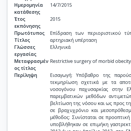
Ημερομηνία
14/7/2015
κατάθεσης
Έτος
2015
εκπόνησης
Πρωτότυπος
Eπίδραση των περιοριστικού τύ
Τίτλος
αρτηριακή υπέρταση
Γλώσσες
Ελληνικά
εργασίας
Μεταφρασμέν
Restrictive surgery of morbid obecit
ος τίτλος
Περίληψη
Εισαγωγή: Υπόβαθρο της παρούσ
τεκμηρίωση σχετικά με τα αποτ
νοσογόνου παχυσαρκίας στην Ελ
παρεμβατικών μεθόδων αντιμετώ
βελτίωση της νόσου και ως προς τ
σε βραχυχρόνιο και μεσοπρόθεσμο
μέθοδος: Συνίσταται σε προοπτικ
υποβλήθηκαν σε επιμήκη γαστρεκτ