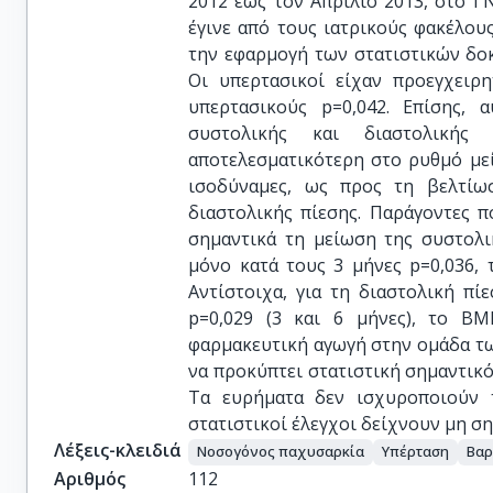
2012 έως τον Απρίλιο 2013, στο ΓΝ
έγινε από τους ιατρικούς φακέλου
την εφαρμογή των στατιστικών δοκι
Οι υπερτασικοί είχαν προεγχειρ
υπερτασικούς p=0,042. Επίσης, 
συστολικής και διαστολικής
αποτελεσματικότερη στο ρυθμό με
ισοδύναμες, ως προς τη βελτίω
διαστολικής πίεσης. Παράγοντες 
σημαντικά τη μείωση της συστολ
μόνο κατά τους 3 μήνες p=0,036, 
Αντίστοιχα, για τη διαστολική π
p=0,029 (3 και 6 μήνες), το ΒΜ
φαρμακευτική αγωγή στην ομάδα τ
να προκύπτει στατιστική σημαντικό
Τα ευρήματα δεν ισχυροποιούν 
στατιστικοί έλεγχοι δείχνουν μη ση
Λέξεις-κλειδιά
Νοσογόνος παχυσαρκία
Υπέρταση
Βαρ
Αριθμός
112