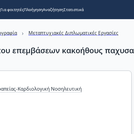
ς
Για φοιτητές
Πλοήγηση
Αναζήτηση
Στατιστικά
›
ογραφία
Μεταπτυχιακές Διπλωματικές Εργασίες
που επεμβάσεων κακοήθους παχυσα
ραπείας-Καρδιολογική Νοσηλευτική