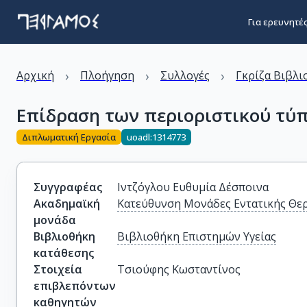
Για ερευνητέ
›
›
›
Αρχική
Πλοήγηση
Συλλογές
Γκρίζα Βιβλι
Eπίδραση των περιοριστικού τύ
Διπλωματική Εργασία
uoadl:1314773
Συγγραφέας
Ιντζόγλου Ευθυμία Δέσποινα
Ακαδημαϊκή
Κατεύθυνση Μονάδες Εντατικής Θε
μονάδα
Βιβλιοθήκη
Βιβλιοθήκη Επιστημών Υγείας
κατάθεσης
Στοιχεία
Τσιούφης Κωσταντίνος
επιβλεπόντων
καθηγητών