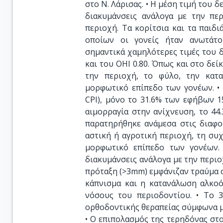
στο Ν. Λάρισας. • Η μέση τιμή του δ
διακυμάνσεις ανάλογα με την πε
περιοχή. Τα κορίτσια και τα παιδι
οποίων οι γονείς ήταν ανωτάτο
σημαντικά χαμηλότερες τιμές του δε
και του OHI 0.80. Όπως και στο δείκ
την περιοχή, το φύλο, την κατα
μορφωτικό επίπεδο των γονέων. •
CPI), μόνο το 31.6% των εφήβων 1
αιμορραγία στην ανίχνευση, το 44
παρατηρήθηκε ανάμεσα στις διαφο
αστική ή αγροτική περιοχή, τη σ
μορφωτικό επίπεδο των γονέων.
διακυμάνσεις ανάλογα με την περιοχ
πρόταξη (>3mm) εμφάνιζαν τραύμα σ
κάπνισμα και η κατανάλωση αλκοό
νόσους του περιοδοντίου. • Το 
ορθοδοντικής θεραπείας σύμφωνα μ
• Ο επιπολασμός της τερηδόνας στ