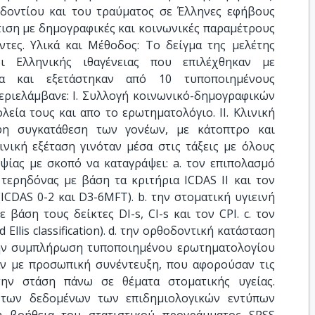
ιοδοντίου και του τραύματος σε Έλληνες εφήβους
τιση με δημογραφικές και κοινωνικές παραμέτρους
ντες. Υλικά και Μέθοδος: Το δείγμα της μελέτης
ι Ελληνικής ιθαγένειας που επιλέχθηκαν με
ία και εξετάστηκαν από 10 τυποποιημένους
περιελάμβανε: I. Συλλογή κοινωνικό-δημογραφικών
εία τους και απο το ερωτηματολόγιο. II. Κλινική
αφη συγκατάθεση των γονέων, με κάτοπτρο και
νική εξέταση γινόταν μέσα στις τάξεις με όλους
ψίας με σκοπό να καταγράψει: a. τον επιπολασμό
 τερηδόνας με βάση τα κριτήρια ICDAS II και τον
CDAS 0-2 και D3-6MFT). b. την στοματική υγιεινή
βάση τους δείκτες DI-s, CI-s και τον CPI. c. τον
Ellis classification). d. την ορθοδοντική κατάσταση
 Την συμπλήρωση τυποποιημένου ερωτηματολογίου
ν με προσωπική συνέντευξη, που αφορούσαν τις
την στάση πάνω σε θέματα στοματικής υγείας.
ή των δεδομένων των επιδημιολογικών εντύπων