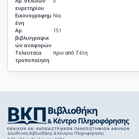
Αρ. σελίδων
0
ευρετηρίου
Εικονογραφημ
Ναι
ένη
Αρ.
151
βιβλιογραφικ
ών αναφορών
Τελευταία
πριν από 7 έτη
τροποποίηση
Διεύθυνση Βιβλιοθήκης & Κέντρου Πληροφόρησης