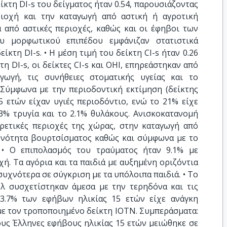
είκτη DI-s του δείγματος ήταν 0.54, παρουσιάζοντας
ριοχή και την καταγωγή από αστική ή αγροτική
ά από αστικές περιοχές, καθώς και οι έφηβοι των
υ μορφωτικού επιπέδου εμφάνιζαν στατιστικά
ίκτη DI-s. • Η μέση τιμή του δείκτη CI-s ήταν 0.26
τη DI-s, οι δείκτες CI-s και ΟΗΙ, επηρεάστηκαν από
γωγή, τις συνήθειες στοματικής υγείας και το
 Σύμφωνα με την περιοδοντική εκτίμηση (δείκτης
5 ετών είχαν υγιές περιοδόντιο, ενώ το 21% είχε
.3% τρυγία και το 2.1% θυλάκους. Ανισκοκατανομή
ρετικές περιοχές της χώρας, στην καταγωγή από
υχνότητα βουρτσίσματος καθώς και σύμφωνα με το
 • Ο επιπολασμός του τραύματος ήταν 9.1% με
ή. Τα αγόρια και τα παιδιά με αυξημένη οριζόντια
υχνότερα σε σύγκριση με τα υπόλοιπα παιδιά. • Το
λ συσχετίστηκαν άμεσα με την τερηδόνα και τις
33.7% των εφήβων ηλικίας 15 ετών είχε ανάγκη
ε τον τροποποιημένο δείκτη IOTN. Συμπεράσματα:
ους Έλληνες εφήβους ηλικίας 15 ετών μειώθηκε σε