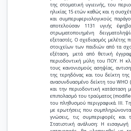
της στοματική υγιεινής, του περ
ηλικίας 15 ετών καθώς και η συσχέ
και συμπεριφεριολογικούς παράγο
αποτελούσαν 1131 υγιής έφηβο
στρωματοποιημένη δειγματοληψ
εξεταστές. Ο σχεδιασμός μελέτης 
στοιχείων των παιδιών από τα σχολ
εξέταση, μετά από θετική έγγρ
περιοδοντική μύλη του ΠΟΥ. Η κλι
τους κανονισμούς ασηψίας, αντιση
της τερηδόνας και του δείκτη της
ανασυνδυασμένο δείκτη του WHO (I
και την περιοδοντική κατάσταση με 
επιπολασμό του τραύματος (modified 
του πληθυσμού περιγραφικά. III.
με ερωτήσεις που συμπληρώνοντα
γνώσεις, τις συμπεριφορές και 
Στατιστική ανάλυση: Η εισαγωγ