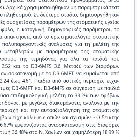
η βοήθεια του στατιστικού προγράμματος SPSS
ences). Αρχικά χρησιμοποιήθηκαν μη παραμετρικά τεστ
υ πληθυσμού. Σε δεύτερο στάδιο, δημιουργήθηκαν
ές συσχετίσεις παραμέτρων της στοματικής υγείας
 φύλο, η καταγωγή, δημογραφικές παράμετροι, το
ι απαντήσεις από το ερωτηματολόγιο στοματικής
ν πολυπαραγοντικές αναλύσεις για τη μελέτη της
ύ μεταβλητών με παραμέτρους της στοματικής
ολασμός της τερηδόνας για όλα τα παιδιά που
 2.52 και το D3-6MFS 3.6. Μεταξύ των διαφόρων
 ανισοκατανομή με το D3-6MFT να κυμαίνεται από
2.24 έως 4.61. Παιδιά από αστικές περιοχές είχαν
τιμές D3-6MFΤ και D3-6MFS σε σύγκριση με παιδιά
ούσα επιδημιολογική μελέτη το 33.2% των εφήβων
ρηδόνας, με μεγάλες διακυμάνσεις ανάλογα με την
περιοχή και την αυτοαξιολόγηση της στοματικής
ήβων είχε καλύψεις οπών και σχισμών. • Ο δείκτης
26.67% εμφανίζοντας ανισοκατανομή στις διάφορες
τιμή 36.48% στο Ν. Χανίων και χαμηλότερη 18.99 %