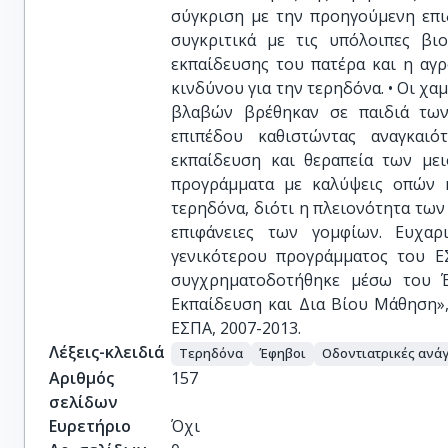
σύγκριση με την προηγούμενη επι
συγκριτικά με τις υπόλοιπες βι
εκπαίδευσης του πατέρα και η αγ
κινδύνου για την τερηδόνα. • Οι χ
βλαβών βρέθηκαν σε παιδιά των
επιπέδου καθιστώντας αναγκαιό
εκπαίδευση και θεραπεία των με
προγράμματα με καλύψεις οπών κ
τερηδόνα, διότι η πλειονότητα τω
επιφάνειες των γομφίων. Ευχαρ
γενικότερου προγράμματος του Ε
συγχρηματοδοτήθηκε μέσω του Έ
Εκπαίδευση και Δια Βίου Μάθηση»
ΕΣΠΑ, 2007-2013.
Λέξεις-κλειδιά
Τερηδόνα
Έφηβοι
Οδοντιατρικές ανά
Αριθμός
157
σελίδων
Ευρετήριο
Όχι