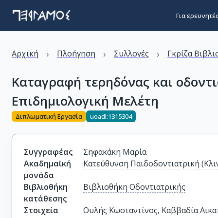
Για ερευνητέ
›
›
›
Αρχική
Πλοήγηση
Συλλογές
Γκρίζα Βιβλι
Καταγραφή τερηδόνας και οδοντι
Επιδημιολογική Μελέτη
Διπλωματική Εργασία
uoadl:1315304
Συγγραφέας
Σηφακάκη Μαρία
Ακαδημαϊκή
Κατεύθυνση Παιδοδοντιατρική (Κλιν
μονάδα
Βιβλιοθήκη
Βιβλιοθήκη Οδοντιατρικής
κατάθεσης
Στοιχεία
Ουλής Κωσταντίνος, Καββαδία Αικα