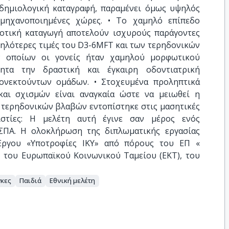
δημιολογική καταγραφή, παραμένει όμως υψηλός
ομηχανοποιημένες χώρες. • Το χαμηλό επίπεδο
ροτική καταγωγή αποτελούν ισχυρούς παράγοντες
αμηλότερες τιμές του D3-6MFT και των τερηδονικών
 οποίων οι γονείς ήταν χαμηλού μορφωτικού
τητα την δραστική και έγκαιρη οδοντιατρική
ιονεκτούντων ομάδων. • Στοχευμένα προληπτικά
αι σχισμών είναι αναγκαία ώστε να μειωθεί η
ν τερηδονικών βλαβών εντοπίστηκε στις μασητικές
ιστίες: Η μελέτη αυτή έγινε σαν μέρος ενός
ΣΠΑ. Η ολοκλήρωση της διπλωματικής εργασίας
ργου «Υποτροφίες ΙΚΥ» από πόρους του ΕΠ «
, του Ευρωπαϊκού Κοινωνικού Ταμείου (ΕΚΤ), του
γκες
Παιδιά
Εθνική μελέτη