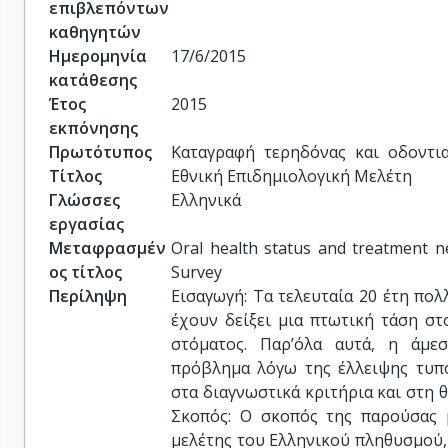
επιβλεπόντων
καθηγητών
Ημερομηνία
17/6/2015
κατάθεσης
Έτος
2015
εκπόνησης
Πρωτότυπος
Καταγραφή τερηδόνας και οδοντι
Τίτλος
Εθνική Επιδημιολογική Μελέτη
Γλώσσες
Ελληνικά
εργασίας
Μεταφρασμέν
Oral health status and treatment ne
ος τίτλος
Survey
Περίληψη
Εισαγωγή: Τα τελευταία 20 έτη πολ
έχουν δείξει μια πτωτική τάση σ
στόματος. Παρ’όλα αυτά, η άμε
πρόβλημα λόγω της έλλειψης τυπ
στα διαγνωστικά κριτήρια και στη
Σκοπός: Ο σκοπός της παρούσας μ
μελέτης του Ελληνικού πληθυσμού,