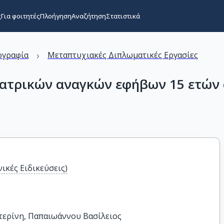
ς
Για φοιτητές
Πλοήγηση
Αναζήτηση
Στατιστικά
›
ογραφία
Μεταπτυχιακές Διπλωματικές Εργασίες
ατρικών αναγκών εφήβων 15 ετών 
ικές Ειδικεύσεις)
τερίνη, Παπαιωάννου Βασίλειος