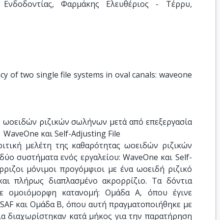
 Ενδοδοντίας, Φαρμάκης Ελευθέριος - Τέρρυ, 
y of two single file systems in oval canals: waveone 
ς ωοειδών ριζικών σωλήνων μετά από επεξεργασία 
 WaveOne και Self-Adjusting File
ριτική μελέτη της καθαρότητας ωοειδών ριζικών
δύο συστήματα ενός εργαλείου: WaveOne και Self-
όρριζοι μόνιμοι προγόμφιοι με ένα ωοειδή ριζικό
και πλήρως διαπλασμένο ακρορρίζιο. Τα δόντια
ε ομοιόμορφη κατανομή: Ομάδα Α, όπου έγινε
 SAF και Ομάδα Β, όπου αυτή πραγματοποιήθηκε με
ια διαχωρίστηκαν κατά μήκος για την παρατήρηση