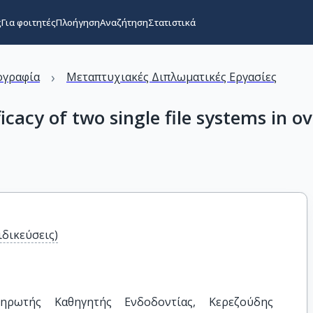
ς
Για φοιτητές
Πλοήγηση
Αναζήτηση
Στατιστικά
›
ογραφία
Μεταπτυχιακές Διπλωματικές Εργασίες
cacy of two single file systems in o
ιδικεύσεις)
ηρωτής Καθηγητής Ενδοδοντίας, Κερεζούδης 