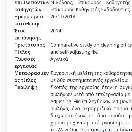
επιβλεπόντων
Νικόλαος, Επίκουρος Καθηγητής
καθηγητών
Επίκουρος Καθηγητής Ενδοδοντίας
Ημερομηνία
26/11/2014
κατάθεσης
Έτος
2014
εκπόνησης
Πρωτότυπος
Comparative study on cleaning efficac
Τίτλος
and self-adjusting file
Γλώσσες
Αγγλικά
εργασίας
Μεταφρασμέν
Συγκριτική μελέτη της καθαρότητα
ος τίτλος
με δύο συστήματα ενός εργαλείου:    
Περίληψη
Σκοπός της εργασίας ήταν η συγκ
σωλήνων μετά από επεξεργασία με 
Adjusting File.Επιλέχθηκαν 24 μον
σωλήνα, ένα ακρορριζικό τρήμα 
διαχωριστήκαν σε δύο ομάδες μ
χημικομηχανική επεξεργασία με το
το WaveOne. Στη συνέχεια τα δόντ