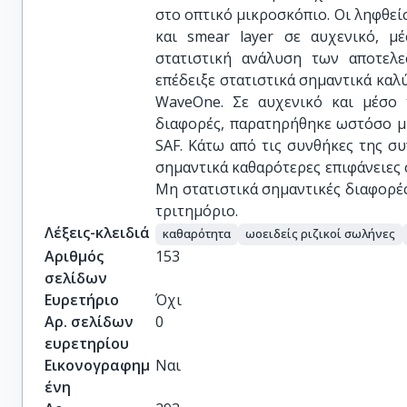
στο οπτικό μικροσκόπιο. Οι ληφθείσ
και smear layer σε αυχενικό, μ
στατιστική ανάλυση των αποτελε
επέδειξε στατιστικά σημαντικά καλ
WaveOne. Σε αυχενικό και μέσο 
διαφορές, παρατηρήθηκε ωστόσο μι
SAF. Κάτω από τις συνθήκες της συ
σημαντικά καθαρότερες επιφάνειες 
Μη στατιστικά σημαντικές διαφορέ
τριτημόριο.
Λέξεις-κλειδιά
καθαρότητα
ωοειδείς ριζικοί σωλήνες
Αριθμός
153
σελίδων
Ευρετήριο
Όχι
Αρ. σελίδων
0
ευρετηρίου
Εικονογραφημ
Ναι
ένη