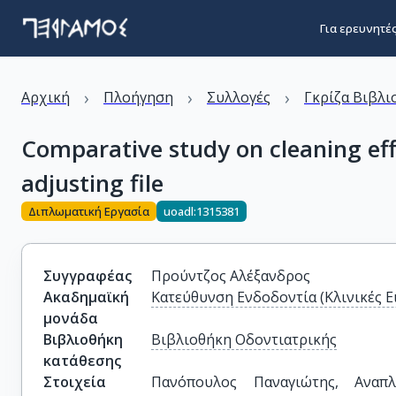
Για ερευνητέ
›
›
›
Αρχική
Πλοήγηση
Συλλογές
Γκρίζα Βιβλι
Comparative study on cleaning effi
adjusting file
Διπλωματική Εργασία
uoadl:1315381
Συγγραφέας
Προύντζος Αλέξανδρος
Ακαδημαϊκή
Κατεύθυνση Ενδοδοντία (Κλινικές Ε
μονάδα
Βιβλιοθήκη
Βιβλιοθήκη Οδοντιατρικής
κατάθεσης
Στοιχεία
Πανόπουλος Παναγιώτης, Αναπλ