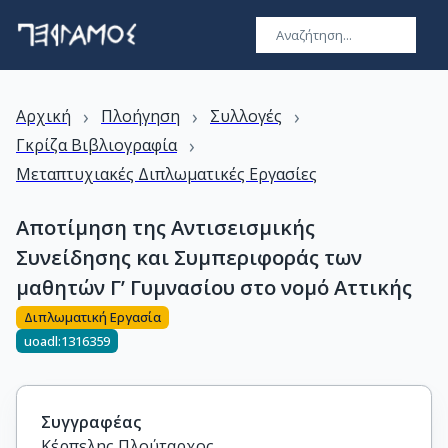
›
›
›
Αρχική
Πλοήγηση
Συλλογές
›
Γκρίζα Βιβλιογραφία
Μεταπτυχιακές Διπλωματικές Εργασίες
Αποτίμηση της Αντισεισμικής
Συνείδησης και Συμπεριφοράς των
μαθητών Γ’ Γυμνασίου στο νομό Αττικής
Διπλωματική Εργασία
uoadl:1316359
Συγγραφέας
Κέρπελης Πλούταρχος