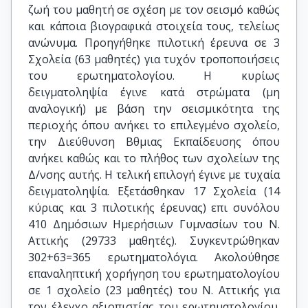
ζωή του μαθητή σε σχέση με τον σεισμό καθώς
και κάποια βιογραφικά στοιχεία τους, τελείως
ανώνυμα. Προηγήθηκε πιλοτική έρευνα σε 3
Σχολεία (63 μαθητές) για τυχόν τροποποιήσεις
του ερωτηματολογίου. Η κυρίως
δειγματοληψία έγινε κατά στρώματα (μη
αναλογική) με βάση την σεισμικότητα της
περιοχής όπου ανήκει το επιλεγμένο σχολείο,
την Διεύθυνση Βθμιας Εκπαίδευσης όπου
ανήκει καθώς και το πλήθος των σχολείων της
Δ/νσης αυτής. Η τελική επιλογή έγινε με τυχαία
δειγματοληψία. Εξετάσθηκαν 17 Σχολεία (14
κύριας και 3 πιλοτικής έρευνας) επι συνόλου
410 Δημόσιων Ημερήσιων Γυμνασίων του Ν.
Αττικής (29733 μαθητές). Συγκεντρώθηκαν
302+63=365 ερωτηματολόγια. Ακολούθησε
επαναληπτική χορήγηση του ερωτηματολογίου
σε 1 σχολείο (23 μαθητές) του Ν. Αττικής για
τον έλεγχο αξιοπιστίας του ερωτηματολογίου.