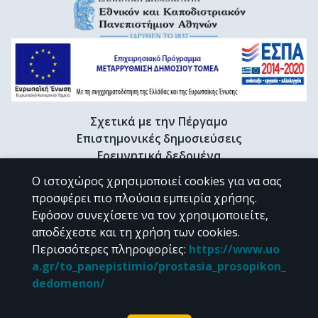
Σχετικά με την Πέργαμο
Επιστημονικές δημοσιεύσεις
Ερευνητικά δεδομένα
Διδακτορικές διατριβές & Γκρίζα βιβλιογραφία
Ο ιστοχώρος χρησιμοποιεί cookies για να σας
Προφίλ Ερευνητή
προσφέρει πιο πλούσια εμπειρία χρήσης.
Εφόσον συνεχίσετε να τον χρησιμοποιείτε,
αποδέχεστε και τη χρήση των cookies.
CC BY-NC 4.0
Περισσότερες πληροφορίες
:
https://www.uo
a.gr/to_panepistimio/prostasia_prosopikon_
Εκτός αν αναφέρεται διαφορετικά, το υλικό της "Περγάμου" διατίθεται
dedomenon/
υπό τους όρους της
CC BY-NC 4.0
άδειας Creative Commons
.
Powered by