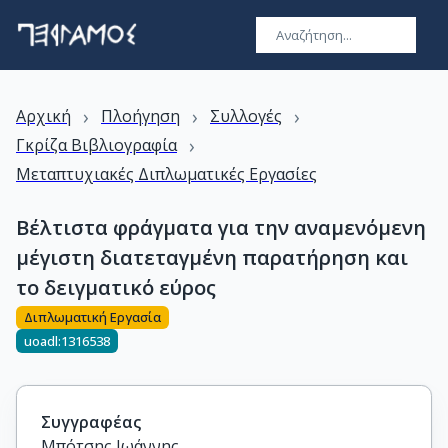
›
›
›
Αρχική
Πλοήγηση
Συλλογές
›
Γκρίζα Βιβλιογραφία
Μεταπτυχιακές Διπλωματικές Εργασίες
Βέλτιστα φράγματα για την αναμενόμενη
μέγιστη διατεταγμένη παρατήρηση και
το δειγματικό εύρος
Διπλωματική Εργασία
uoadl:1316538
Συγγραφέας
Μπότσης Ιωάννης