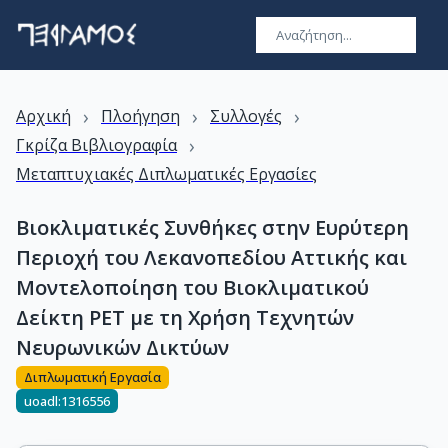
›
›
›
Αρχική
Πλοήγηση
Συλλογές
›
Γκρίζα Βιβλιογραφία
Μεταπτυχιακές Διπλωματικές Εργασίες
Βιοκλιματικές Συνθήκες στην Ευρύτερη
Περιοχή του Λεκανοπεδίου Αττικής και
Μοντελοποίηση του Βιοκλιματικού
Δείκτη PET με τη Χρήση Τεχνητών
Νευρωνικών Δικτύων
Διπλωματική Εργασία
uoadl:1316556