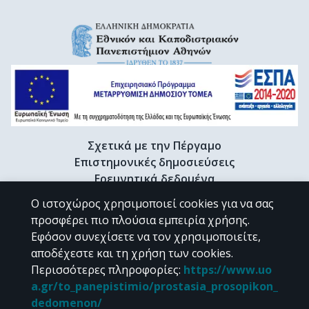
Σχετικά με την Πέργαμο
Επιστημονικές δημοσιεύσεις
Ερευνητικά δεδομένα
Διδακτορικές διατριβές & Γκρίζα βιβλιογραφία
Ο ιστοχώρος χρησιμοποιεί cookies για να σας
Προφίλ Ερευνητή
προσφέρει πιο πλούσια εμπειρία χρήσης.
Εφόσον συνεχίσετε να τον χρησιμοποιείτε,
αποδέχεστε και τη χρήση των cookies.
CC BY-NC 4.0
Περισσότερες πληροφορίες
:
https://www.uo
a.gr/to_panepistimio/prostasia_prosopikon_
Εκτός αν αναφέρεται διαφορετικά, το υλικό της "Περγάμου" διατίθεται
dedomenon/