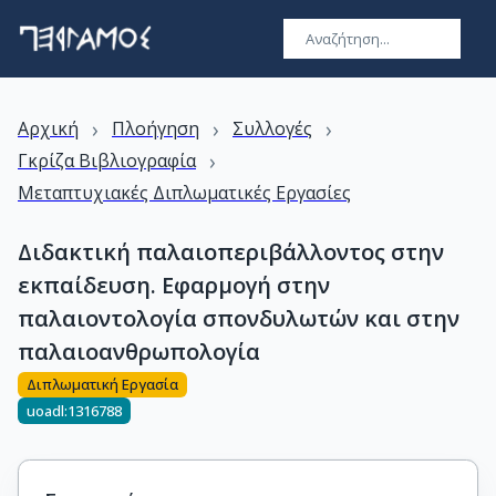
›
›
›
Αρχική
Πλοήγηση
Συλλογές
›
Γκρίζα Βιβλιογραφία
Μεταπτυχιακές Διπλωματικές Εργασίες
Διδακτική παλαιοπεριβάλλοντος στην
εκπαίδευση. Εφαρμογή στην
παλαιοντολογία σπονδυλωτών και στην
παλαιοανθρωπολογία
Διπλωματική Εργασία
uoadl:1316788