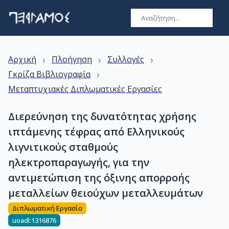
›
›
›
Αρχική
Πλοήγηση
Συλλογές
›
Γκρίζα Βιβλιογραφία
Μεταπτυχιακές Διπλωματικές Εργασίες
Διερεύνηση της δυνατότητας χρήσης
ιπτάμενης τέφρας από Ελληνικούς
λιγνιτικούς σταθμούς
ηλεκτροπαραγωγής, για την
αντιμετώπιση της όξινης απορροής
μεταλλείων θειούχων μεταλλευμάτων
Διπλωματική Εργασία
uoadl:1316876