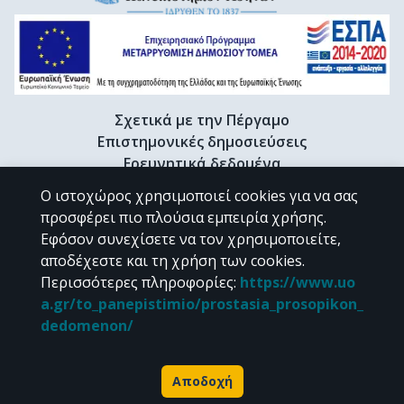
Σχετικά με την Πέργαμο
Επιστημονικές δημοσιεύσεις
Ερευνητικά δεδομένα
Διδακτορικές διατριβές & Γκρίζα βιβλιογραφία
Ο ιστοχώρος χρησιμοποιεί cookies για να σας
Προφίλ Ερευνητή
προσφέρει πιο πλούσια εμπειρία χρήσης.
Εφόσον συνεχίσετε να τον χρησιμοποιείτε,
αποδέχεστε και τη χρήση των cookies.
CC BY-NC 4.0
Περισσότερες πληροφορίες
:
https://www.uo
a.gr/to_panepistimio/prostasia_prosopikon_
Εκτός αν αναφέρεται διαφορετικά, το υλικό της "Περγάμου" διατίθεται
dedomenon/
υπό τους όρους της
CC BY-NC 4.0
άδειας Creative Commons
.
Powered by
Αποδοχή