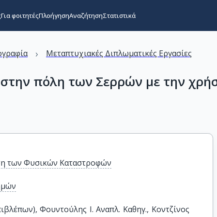
ς
Για φοιτητές
Πλοήγηση
Αναζήτηση
Στατιστικά
›
ογραφία
Μεταπτυχιακές Διπλωματικές Εργασίες
 στην πόλη των Σερρών με την χρή
ση των Φυσικών Καταστροφών
ημών
βλέπων), Φουντούλης I. Αναπλ. Καθηγ., Κοντζίνος 