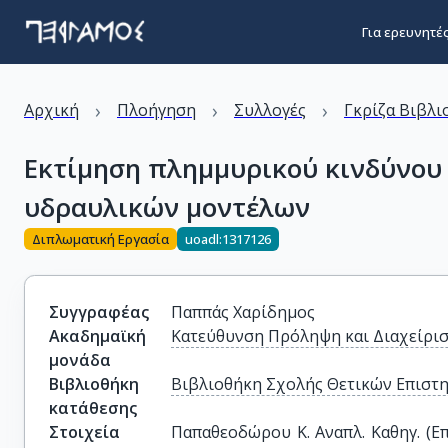
Για ερευνητέ
›
›
›
Αρχική
Πλοήγηση
Συλλογές
Γκρίζα Βιβλι
Εκτίμηση πλημμυρικού κινδύνου
υδραυλικών μοντέλων
Διπλωματική Εργασία
uoadl:1317126
Συγγραφέας
Παππάς Χαρίδημος
Ακαδημαϊκή
Κατεύθυνση Πρόληψη και Διαχείρι
μονάδα
Βιβλιοθήκη
Βιβλιοθήκη Σχολής Θετικών Επιστ
κατάθεσης
Στοιχεία
Παπαθεοδώρου Κ. Αναπλ. Καθηγ. (Επι