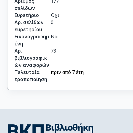
Αριθμός
177
σελίδων
Ευρετήριο
Όχι
Αρ. σελίδων
0
ευρετηρίου
Εικονογραφημ
Ναι
ένη
Αρ.
73
βιβλιογραφικ
ών αναφορών
Τελευταία
πριν από 7 έτη
τροποποίηση