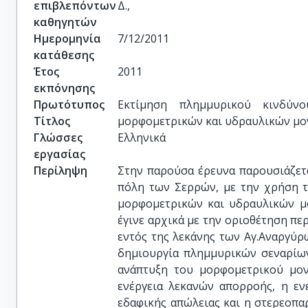
επιβλεπόντων
Δ.,
καθηγητών
Ημερομηνία
7/12/2011
κατάθεσης
Έτος
2011
εκπόνησης
Πρωτότυπος
Εκτίμηση πλημμυρικού κινδύ
Τίτλος
μορφομετρικών και υδραυλικών μ
Γλώσσες
Ελληνικά
εργασίας
Περίληψη
Στην παρούσα έρευνα παρουσιάζετ
πόλη των Σερρών, με την χρήση τ
μορφομετρικών και υδραυλικών μ
έγινε αρχικά με την οριοθέτηση π
εντός της λεκάνης των Αγ.Αναργύρω
δημιουργία πλημμυρικών σεναρίων
ανάπτυξη του μορφομετρικού μοντ
ενέργεια λεκανών απορροής, η εν
εδαφικής απώλειας και η στερεοπα