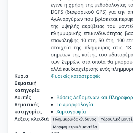
έγινε η χρήση της μεθοδολογίας το
DGPS (διαφορικού GPS) για την α
Αγ.Αναργύρων που βρίσκεται περιφ
της υψηλής ακρίβειας του μοντέ
πλημμυρικής επικινδυνότητας βα
επανάληψης 10-ετη, 50-έτη, 100-
στοιχεία της πλημμύρας στις 18-
σημείων της κοίτης του υδατορέμ
των Σερρών, στα οποία θα μπορού
αλλά και διαχείρισης ενός πλημμυρ
Κύρια
Φυσικές καταστροφές
θεματική
κατηγορία
Λοιπές
Βάσεις Δεδομένων και Πληροφορ
θεματικές
Γεωμορφολογία
κατηγορίες
Χαρτογραφία
Λέξεις-κλειδιά
Πλημμυρικός κίνδυνος
Υδραυλικό μοντέ
Μορφομετρικά μοντέλα