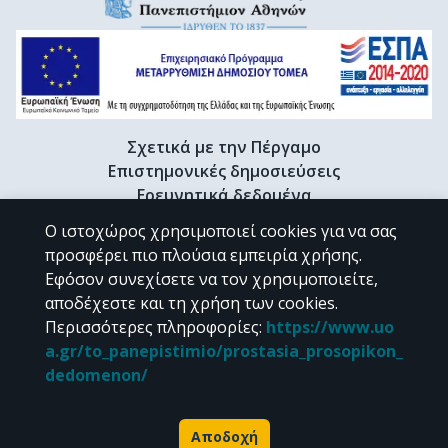
Σχετικά με την Πέργαμο
Επιστημονικές δημοσιεύσεις
Ερευνητικά δεδομένα
Διδακτορικές διατριβές & Γκρίζα βιβλιογραφία
Ο ιστοχώρος χρησιμοποιεί cookies για να σας
Προφίλ Ερευνητή
προσφέρει πιο πλούσια εμπειρία χρήσης.
Εφόσον συνεχίσετε να τον χρησιμοποιείτε,
αποδέχεστε και τη χρήση των cookies.
CC BY-NC 4.0
Περισσότερες πληροφορίες
:
https://www.uo
a.gr/to_panepistimio/prostasia_prosopikon_
Εκτός αν αναφέρεται διαφορετικά, το υλικό της "Περγάμου" διατίθεται
dedomenon/
υπό τους όρους της
CC BY-NC 4.0
άδειας Creative Commons
.
Powered by
Αποδοχή