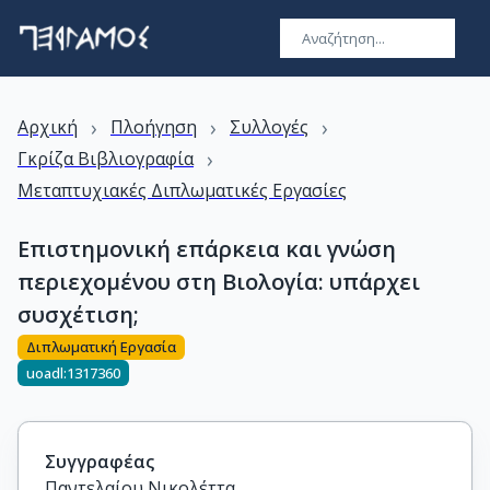
›
›
›
Αρχική
Πλοήγηση
Συλλογές
›
Γκρίζα Βιβλιογραφία
Μεταπτυχιακές Διπλωματικές Εργασίες
Επιστημονική επάρκεια και γνώση
περιεχομένου στη Βιολογία: υπάρχει
συσχέτιση;
Διπλωματική Εργασία
uoadl:1317360
Συγγραφέας
Παντελαίου Νικολέττα