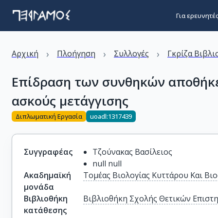
Για ερευνητέ
›
›
›
Αρχική
Πλοήγηση
Συλλογές
Γκρίζα Βιβλι
Επίδραση των συνθηκών αποθήκε
ασκούς μετάγγισης
Διπλωματική Εργασία
uoadl:1317439
Συγγραφέας
Τζούνακας Βασίλειος
null null
Ακαδημαϊκή
Τομέας Βιολογίας Κυττάρου Και Βι
μονάδα
Βιβλιοθήκη
Βιβλιοθήκη Σχολής Θετικών Επιστ
κατάθεσης