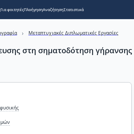
ς
Για φοιτητές
Πλοήγηση
Αναζήτηση
Στατιστικά
›
ογραφία
Μεταπτυχιακές Διπλωματικές Εργασίες
υσης στη σηματοδότηση γήρανσης 
οφυσικής
ημών