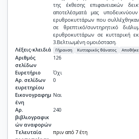
της έκθεσης επιφανειακών δεικ
αποτελέσματά μας υποδεικνύου
ερυθροκυττάρων που συλλέχθηκαν 
σε θρεπτικό/συντηρητικό διάλυ
ερυθροκυττάρων σε κυτταρική εκκ
3.Βελτιωμένη ομοιόσταση.
Λέξεις-κλειδιά
Γήρανση
Κυτταρικός θάνατος
Αποθήκε
Αριθμός
126
σελίδων
Ευρετήριο
Όχι
Αρ. σελίδων
0
ευρετηρίου
Εικονογραφημ
Ναι
ένη
Αρ.
240
βιβλιογραφικ
ών αναφορών
Τελευταία
πριν από 7 έτη