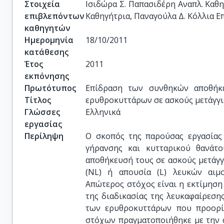
Στοιχεία
Ισιδώρα Σ. Παπασιδέρη Αναπλ. Καθη
επιβλεπόντων
Καθηγήτρια, Παναγούλα Δ. Κόλλια Ε
καθηγητών
Ημερομηνία
18/10/2011
κατάθεσης
Έτος
2011
εκπόνησης
Πρωτότυπος
Επίδραση των συνθηκών αποθήκε
Τίτλος
ερυθροκυττάρων σε ασκούς μετάγγ
Γλώσσες
Ελληνικά
εργασίας
Περίληψη
Ο σκοπός της παρούσας εργασίας 
γήρανσης και κυτταρικού θανάτ
αποθήκευσή τους σε ασκούς μετάγ
(NL) ή απουσία (L) λευκών αιμ
Απώτερος στόχος είναι η εκτίμηση
της διαδικασίας της λευκαφαίρεση
των ερυθροκυττάρων που προορίζ
στόχων πραγματοποιήθηκε με την 