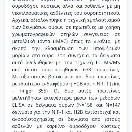
ουροδόχου κύστεως αλλά και ασθενών με μη
νεοπλασματικές ασθένειες του ουροποιητικού.
Αρχικά, αξιολογήθηκε η τεχνική εμπλουτισμού
των δειγμάτων ούρων σε πρωτεΐνες με χρήση
χρωματογραφικών στηλών συγγένειας σε
μεταλλικά ιόντα (IMAC) όπως το νικέλιο, με
σκοπό την κλασμάτωση των υποψήφιων
μορίων στα ούρα. Στη συνέχεια, τα δείγματα
αυτά αναλύθηκαν με την τεχνική LC–MS/MS
από όπου ταυτοποιήθηκαν 638 πρωτεΐνες.
Μεταξύ αυτών βρίσκονται και δύο πρωτεΐνες
με ιδιαίτερο ενδιαφέρον η Η2Β και η NIF-1 (zinc
– finger 355). Οι δύο αυτές πρωτεΐνες
μελετήθηκαν εκτενέστερα μέσω των μεθόδων
ELISA σε δείγματα ούρων (Ν=158 και Ν=147
δείγματα για την NIF-1 και H2B αντίστοιχα) και
ανοσοϊστοχημείας σε δείγματα από ιστούς
ασθενών με καρκίνο ουροδόχου κύστεως