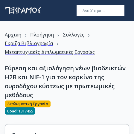
›
›
›
Αρχική
Πλοήγηση
Συλλογές
›
Γκρίζα Βιβλιογραφία
Μεταπτυχιακές Διπλωματικές Εργασίες
Εύρεση και αξιολόγηση νέων βιοδεικτών
H2B και NIF-1 για τον καρκίνο της
ουροδόχου κύστεως με πρωτεωμικές
μεθόδους
Διπλωματική Εργασία
uoadl:1317465