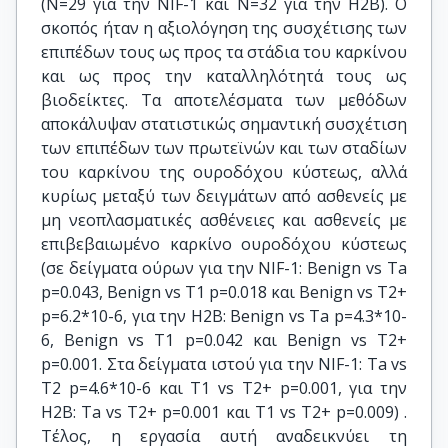
(Ν=29 για την NIF-1 και Ν=32 για την Η2Β). Ο
σκοπός ήταν η αξιολόγηση της συσχέτισης των
επιπέδων τους ως προς τα στάδια του καρκίνου
και ως προς την καταλληλότητά τους ως
βιοδείκτες. Τα αποτελέσματα των μεθόδων
αποκάλυψαν στατιστικώς σημαντική συσχέτιση
των επιπέδων των πρωτεϊνών και των σταδίων
του καρκίνου της ουροδόχου κύστεως, αλλά
κυρίως μεταξύ των δειγμάτων από ασθενείς με
μη νεοπλασματικές ασθένειες και ασθενείς με
επιβεβαιωμένο καρκίνο ουροδόχου κύστεως
(σε δείγματα ούρων για την NIF-1: Benign vs Ta
p=0.043, Benign vs T1 p=0.018 και Benign vs T2+
p=6.2*10-6, για την Η2Β: Benign vs Ta p=4.3*10-
6, Benign vs T1 p=0.042 και Benign vs T2+
p=0.001. Στα δείγματα ιστού για την NIF-1: Ta vs
T2 p=4.6*10-6 και T1 vs T2+ p=0.001, για την
H2B: Ta vs T2+ p=0.001 και T1 vs T2+ p=0.009) .
Τέλος, η εργασία αυτή αναδεικνύει τη