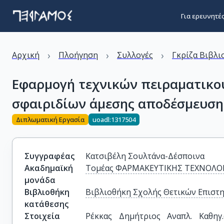
Για ερευνητέ
›
›
›
Αρχική
Πλοήγηση
Συλλογές
Γκρίζα Βιβλι
Εφαρμογή τεχνικών πειραματικού
σφαιριδίων άμεσης αποδέσμευση
Διπλωματική Εργασία
uoadl:1317504
Συγγραφέας
Κατσιβέλη Σουλτάνα-Δέσποινα
Ακαδημαϊκή
Τομέας ΦΑΡΜΑΚΕΥΤΙΚΗΣ ΤΕΧΝΟΛΟ
μονάδα
Βιβλιοθήκη
Βιβλιοθήκη Σχολής Θετικών Επιστ
κατάθεσης
Στοιχεία
Ρέκκας Δημήτριος Αναπλ. Καθηγ.(