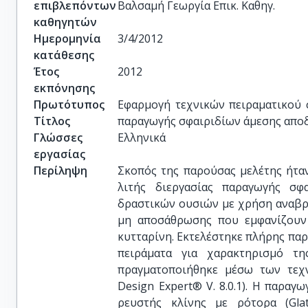
επιβλεπόντων
Βαλσαμή Γεωργία Επικ. Καθηγ.
καθηγητών
Ημερομηνία
3/4/2012
κατάθεσης
Έτος
2012
εκπόνησης
Πρωτότυπος
Εφαρμογή τεχνικών πειραματικού σ
Τίτλος
παραγωγής σφαιριδίων άμεσης απο
Γλώσσες
Ελληνικά
εργασίας
Περίληψη
Σκοπός της παρούσας μελέτης ήταν
λιτής διεργασίας παραγωγής σφ
δραστικών ουσιών με χρήση αναβρ
μη αποσάθρωσης που εμφανίζουν 
κυτταρίνη. Εκτελέστηκε πλήρης παρ
πειράματα για χαρακτηρισμό τη
πραγματοποιήθηκε μέσω των τεχν
Design Expert® V. 8.0.1). Η παρα
ρευστής κλίνης με ρότορα (Gla