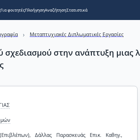
ς
Για φοιτητές
Πλοήγηση
Αναζήτηση
Στατιστικά
›
ογραφία
Μεταπτυχιακές Διπλωματικές Εργασίες
 σχεδιασμού στην ανάπτυξη μιας 
ς
ΓΙΑΣ
ημών
Επιβλέπων), Δάλλας Παρασκευάς Επικ. Καθηγ., 