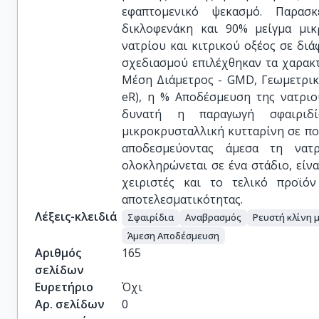
εφαπτομενικό ψεκασμό. Παρασ
δικλοφενάκη και 90% μείγμα μικ
νατρίου και κιτρικού οξέος σε διά
σχεδιασμού επιλέχθηκαν τα χαρακ
Μέση Διάμετρος - GMD, Γεωμετρικ
eR), η % Αποδέσμευση της νατριο
δυνατή η παραγωγή σφαιριδί
μικροκρυσταλλική κυτταρίνη σε π
αποδεσμεύοντας άμεσα τη νατρ
ολοκληρώνεται σε ένα στάδιο, είν
χειριστές και το τελικό προϊόν
αποτελεσματικότητας.
Λέξεις-κλειδιά
Σφαιρίδια
Αναβρασμός
Ρευστή κλίνη 
Άμεση Αποδέσμευση
Αριθμός
165
σελίδων
Ευρετήριο
Όχι
Αρ. σελίδων
0