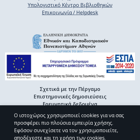
Υπολογιστικό Κέντρο Βιβλιοθηκών
Επικοινωνία / Helpdesk
Σχετικά με την Πέργαμο
Επιστημονικές δημοσιεύσεις
Ερευνητικά δεδομένα
Διδακτορικές διατριβές & Γκρίζα βιβλιογραφία
Ο ιστοχώρος χρησιμοποιεί cookies για να σας
Προφίλ Ερευνητή
προσφέρει πιο πλούσια εμπειρία χρήσης.
Εφόσον συνεχίσετε να τον χρησιμοποιείτε,
αποδέχεστε και τη χρήση των cookies.