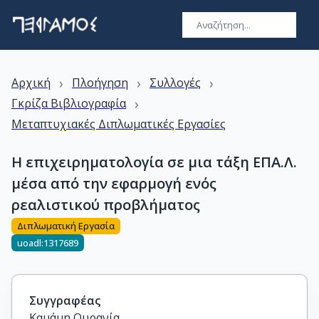
›
›
›
Αρχική
Πλοήγηση
Συλλογές
›
Γκρίζα Βιβλιογραφία
Μεταπτυχιακές Διπλωματικές Εργασίες
Η επιχειρηματολογία σε μια τάξη ΕΠΑ.Λ.
μέσα από την εφαρμογή ενός
ρεαλιστικού προβλήματος
Διπλωματική Εργασία
uoadl:1317689
Συγγραφέας
Καμάμη Ουρανία