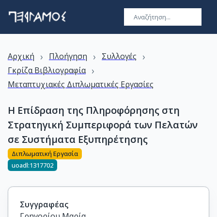
›
›
›
Αρχική
Πλοήγηση
Συλλογές
›
Γκρίζα Βιβλιογραφία
Μεταπτυχιακές Διπλωματικές Εργασίες
Η Επίδραση της Πληροφόρησης στη
Στρατηγική Συμπεριφορά των Πελατών
σε Συστήματα Εξυπηρέτησης
Διπλωματική Εργασία
uoadl:1317702
Συγγραφέας
Γρηγορίου Μαρία