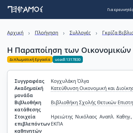
Για ερευνητέ
›
›
›
Αρχική
Πλοήγηση
Συλλογές
Γκρίζα Βιβλι
Η Παραποίηση των Οικονομικών
Διπλωματική Εργασία
uoadl:1317830
Συγγραφέας
Κογχυλάκη Όλγα
Ακαδημαϊκή
Κατεύθυνση Οικονομική και Διοίκ
μονάδα
Βιβλιοθήκη
Βιβλιοθήκη Σχολής Θετικών Επιστ
κατάθεσης
Στοιχεία
Ηρειώτης Νικόλαος Αναπλ. Καθηγ.
επιβλεπόντων
ΕΚΠΑ
καθηγητών