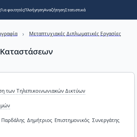
ς
Για φοιτητές
Πλοήγηση
Αναζήτηση
Στατιστικά
›
ογραφία
Μεταπτυχιακές Διπλωματικές Εργασίες
 Καταστάσεων
ηση των Τηλεπικοινωνιακών Δικτύων
ημών
, Παρδάλης Δημήτριος Επιστημονικός Συνεργάτης 