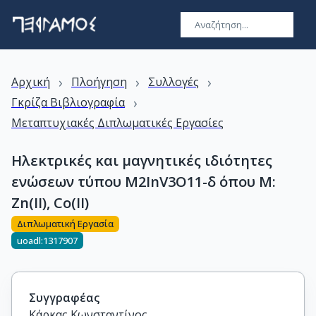
›
›
›
Αρχική
Πλοήγηση
Συλλογές
›
Γκρίζα Βιβλιογραφία
Μεταπτυχιακές Διπλωματικές Εργασίες
Ηλεκτρικές και μαγνητικές ιδιότητες
ενώσεων τύπου M2InV3O11-δ όπου Μ:
Zn(II), Co(II)
Διπλωματική Εργασία
uoadl:1317907
Συγγραφέας
Κάρκας Κωνσταντίνος