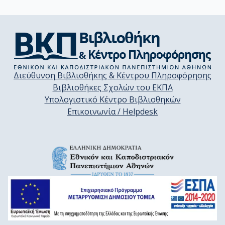
Διεύθυνση Βιβλιοθήκης & Κέντρου Πληροφόρησης
Βιβλιοθήκες Σχολών του ΕΚΠΑ
Υπολογιστικό Κέντρο Βιβλιοθηκών
Επικοινωνία / Helpdesk