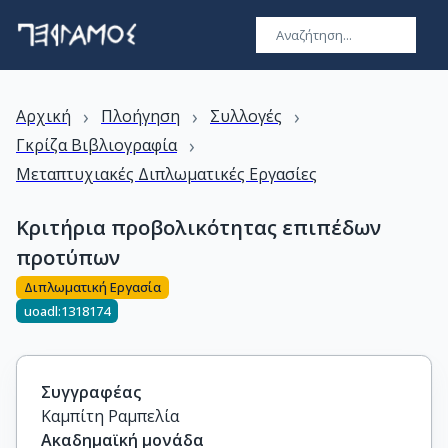
›
›
›
Αρχική
Πλοήγηση
Συλλογές
›
Γκρίζα Βιβλιογραφία
Μεταπτυχιακές Διπλωματικές Εργασίες
Κριτήρια προβολικότητας επιπέδων
προτύπων
Διπλωματική Εργασία
uoadl:1318174
Συγγραφέας
Καμπίτη Ραμπελία
Ακαδημαϊκή μονάδα