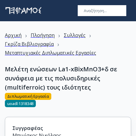
›
›
›
Αρχική
Πλοήγηση
Συλλογές
›
Γκρίζα Βιβλιογραφία
Μεταπτυχιακές Διπλωματικές Εργασίες
Μελέτη ενώσεων La1-xBixMnO3+δ σε
συνάφεια με τις πολυσιδηρικές
(multiferroic) τους ιδιότητες
Διπλωματική Εργασία
uoadl:1318348
Συγγραφέας
Μπινίσκος Νικόλαος