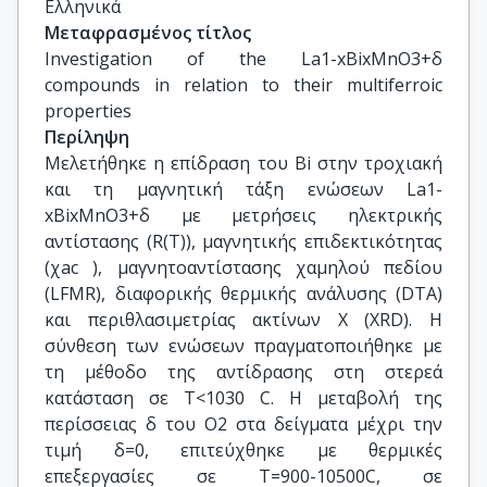
Ελληνικά
Μεταφρασμένος τίτλος
Investigation of the La1-xBixMnO3+δ 
compounds in relation to their multiferroic 
properties
Περίληψη
Μελετήθηκε η επίδραση του Bi στην τροχιακή
και τη μαγνητική τάξη ενώσεων La1-
xBixMnO3+δ με μετρήσεις ηλεκτρικής
αντίστασης (R(Τ)), μαγνητικής επιδεκτικότητας
(χac ), μαγνητοαντίστασης χαμηλού πεδίου
(LFMR), διαφορικής θερμικής ανάλυσης (DTA)
και περιθλασιμετρίας ακτίνων Χ (XRD). Η
σύνθεση των ενώσεων πραγματοποιήθηκε με
τη μέθοδο της αντίδρασης στη στερεά
κατάσταση σε T<1030 C. Η μεταβολή της
περίσσειας δ του Ο2 στα δείγματα μέχρι την
τιμή δ=0, επιτεύχθηκε με θερμικές
επεξεργασίες σε Τ=900-10500C, σε