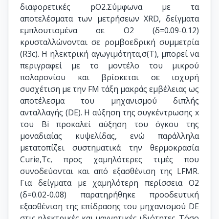
διαφορετικές pO2.Σύμφωνα με τα
αποτελέσματα των μετρήσεων XRD, δείγματα
εμπλουτισμένα σε Ο2 (δ=0.09-0.12)
κρυσταλλώνονται σε ρομβοεδρική συμμετρία
(R3c). Η ηλεκτρική αγωγιμότητα,σ(Τ), μπορεί να
περιγραφεί με το μοντέλο του μικρού
πολαρονίου και βρίσκεται σε ισχυρή
συσχέτιση με την FM τάξη μακράς εμβέλειας ως
αποτέλεσμα του μηχανισμού διπλής
ανταλλαγής (DE). Η αύξηση της συγκέντρωσης x
του Bi προκαλεί αύξηση του όγκου της
μοναδιαίας κυψελίδας, ενώ παράλληλα
μετατοπίζει συστηματικά την θερμοκρασία
Curie,Tc, προς χαμηλότερες τιμές που
συνοδεύονται και από εξασθένιση της LFMR.
Για δείγματα με χαμηλότερη περίσσεια Ο2
(δ=0.02-0.08) παρατηρήθηκε προοδευτική
εξασθένιση της επίδρασης του μηχανισμού DE
στις ηλεκτρικές και μαγνητικές ιδιότητες. Τόσο