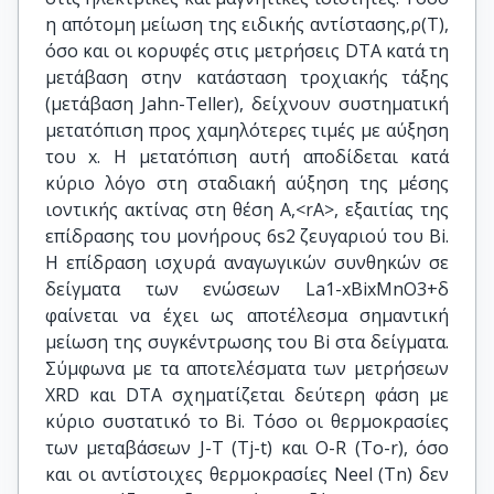
η απότομη μείωση της ειδικής αντίστασης,ρ(Τ),
όσο και οι κορυφές στις μετρήσεις DTA κατά τη
μετάβαση στην κατάσταση τροχιακής τάξης
(μετάβαση Jahn-Teller), δείχνουν συστηματική
μετατόπιση προς χαμηλότερες τιμές με αύξηση
του x. Η μετατόπιση αυτή αποδίδεται κατά
κύριο λόγο στη σταδιακή αύξηση της μέσης
ιοντικής ακτίνας στη θέση Α,<rA>, εξαιτίας της
επίδρασης του μονήρους 6s2 ζευγαριού του Bi.
Η επίδραση ισχυρά αναγωγικών συνθηκών σε
δείγματα των ενώσεων La1-xBixMnO3+δ
φαίνεται να έχει ως αποτέλεσμα σημαντική
μείωση της συγκέντρωσης του Bi στα δείγματα.
Σύμφωνα με τα αποτελέσματα των μετρήσεων
XRD και DTA σχηματίζεται δεύτερη φάση με
κύριο συστατικό το Bi. Τόσο οι θερμοκρασίες
των μεταβάσεων J-T (Tj-t) και O-R (To-r), όσο
και οι αντίστοιχες θερμοκρασίες Neel (Tn) δεν