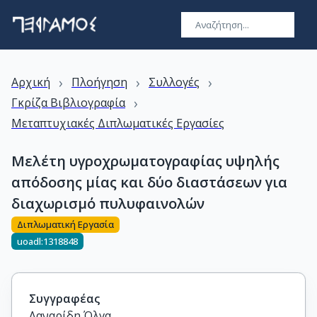
›
›
›
Αρχική
Πλοήγηση
Συλλογές
›
Γκρίζα Βιβλιογραφία
Μεταπτυχιακές Διπλωματικές Εργασίες
Μελέτη υγροχρωματογραφίας υψηλής
απόδοσης μίας και δύο διαστάσεων για
διαχωρισμό πυλυφαινολών
Διπλωματική Εργασία
uoadl:1318848
Συγγραφέας
Λαναρίδη Όλγα