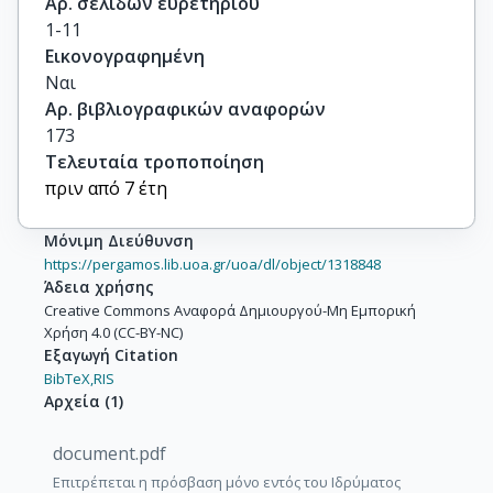
Αρ. σελίδων ευρετηρίου
1-11
Εικονογραφημένη
Ναι
Αρ. βιβλιογραφικών αναφορών
173
Τελευταία τροποποίηση
πριν από 7 έτη
Μόνιμη Διεύθυνση
https://pergamos.lib.uoa.gr/uoa/dl/object/1318848
Άδεια χρήσης
Creative Commons Αναφορά Δημιουργού-Μη Εμπορική
Χρήση 4.0 (CC-BY-NC)
Εξαγωγή Citation
BibTeX,
RIS
Αρχεία
(
1
)
document.pdf
Επιτρέπεται η πρόσβαση μόνο εντός του Ιδρύματος