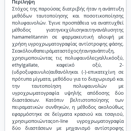
Περίληψη
Στόχος της παρούσας διατριβής ήταν η ανάπτυξη
μεθόδων ταυτοποίησης και ποσοτικοποίησης
πολυφαινολών. Έγινε προσπάθεια να αναπτυχθεί
μέθοδος γιατηνεκχύλισηκαιτηνανάλυσητης
hamamelitannin σε φαρμακευτική αλοιφή με
χρήση υγροχρωματογραφίας αντίστροφης φάσης.
Σεακόλουθαπειράματαστόχοςήτανηανάπτυξη,
χρησιμοποιώντας τις πολυφαινόλεςγαλλικόοξύ,
ethylgallate, καφεϊκό οξύ, 2-
(υδροξυφαινυλο)αιθανόληκαι (-)-επικατεχίνη σε
πρότυπα μίγματα, μεθόδου για το διαχωρισμό και
την ταυτοποίηση πολυφαινολών με
υγροχρωματογραφία υψηλής απόδοσης δύο
διαστάσεων. Κατόπιν βελτιστοποίησης των
πειραματικών συνθηκών, η μέθοδος ακολούθως
εφαρμόστηκε σε δείγματα κρασιού και τσαγιού,
χρησιμοποιώνταςon-line υγροχρωματογραφία
δύο διαστάσεων με μηχανισμό αντίστροφης