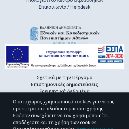
Υπολογιστικό Κέντρο Βιβλιοθηκών
Επικοινωνία / Helpdesk
Σχετικά με την Πέργαμο
Επιστημονικές δημοσιεύσεις
Ερευνητικά δεδομένα
Διδακτορικές διατριβές & Γκρίζα βιβλιογραφία
Ο ιστοχώρος χρησιμοποιεί cookies για να σας
Προφίλ Ερευνητή
προσφέρει πιο πλούσια εμπειρία χρήσης.
Εφόσον συνεχίσετε να τον χρησιμοποιείτε,
αποδέχεστε και τη χρήση των cookies.
CC BY-NC 4.0