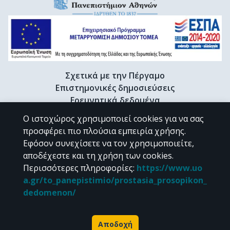
Σχετικά με την Πέργαμο
Επιστημονικές δημοσιεύσεις
Ερευνητικά δεδομένα
Διδακτορικές διατριβές & Γκρίζα βιβλιογραφία
Ο ιστοχώρος χρησιμοποιεί cookies για να σας
Προφίλ Ερευνητή
προσφέρει πιο πλούσια εμπειρία χρήσης.
Εφόσον συνεχίσετε να τον χρησιμοποιείτε,
αποδέχεστε και τη χρήση των cookies.
CC BY-NC 4.0
Περισσότερες πληροφορίες
:
https://www.uo
a.gr/to_panepistimio/prostasia_prosopikon_
Εκτός αν αναφέρεται διαφορετικά, το υλικό της "Περγάμου" διατίθεται
dedomenon/
υπό τους όρους της
CC BY-NC 4.0
άδειας Creative Commons
.
Powered by
Αποδοχή