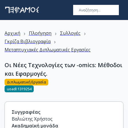
›
›
›
Αρχική
Πλοήγηση
Συλλογές
›
Γκρίζα Βιβλιογραφία
Μεταπτυχιακές Διπλωματικές Εργασίες
Οι Νέες Τεχνολογίες των -omics: Μέθοδοι
και Εφαρμογές.
Διπλωματική Εργασία
uoadl:1319254
Συγγραφέας
Βαλιώτης Χρήστος
Ακαδημαϊκή μονάδα