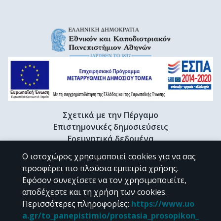
Σχετικά με την Πέργαμο
Επιστημονικές δημοσιεύσεις
Ερευνητικά δεδομένα
Διδακτορικές διατριβές & Γκρίζα βιβλιογραφία
Ο ιστοχώρος χρησιμοποιεί cookies για να σας
Προφίλ Ερευνητή
προσφέρει πιο πλούσια εμπειρία χρήσης.
Εφόσον συνεχίσετε να τον χρησιμοποιείτε,
αποδέχεστε και τη χρήση των cookies.
CC BY-NC 4.0
Περισσότερες πληροφορίες
:
https://www.uo
a.gr/to_panepistimio/prostasia_prosopikon_