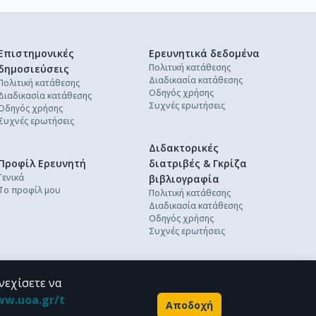
Επιστημονικές
Ερευνητικά δεδομένα
Πολιτική κατάθεσης
δημοσιεύσεις
Διαδικασία κατάθεσης
Πολιτική κατάθεσης
Οδηγός χρήσης
Διαδικασία κατάθεσης
Συχνές ερωτήσεις
Οδηγός χρήσης
Συχνές ερωτήσεις
Διδακτορικές
Προφίλ Ερευνητή
διατριβές & Γκρίζα
Γενικά
βιβλιογραφία
Το προφίλ μου
Πολιτική κατάθεσης
Διαδικασία κατάθεσης
Οδηγός χρήσης
Συχνές ερωτήσεις
νεχίσετε να
ww.uoa.gr/t
Αποδοχή
Powered by