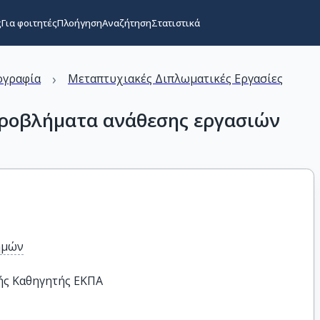
ς
Για φοιτητές
Πλοήγηση
Αναζήτηση
Στατιστικά
›
ογραφία
Μεταπτυχιακές Διπλωματικές Εργασίες
προβλήματα ανάθεσης εργασιών
ημών
ής Καθηγητής ΕΚΠΑ