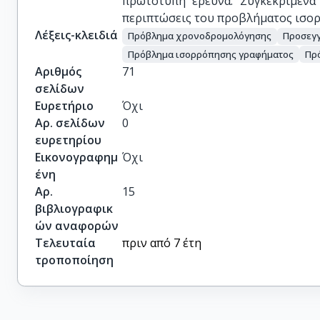
πρωτότυπη έρευνα. Συγκεκριμένα 
περιπτώσεις του προβλήματος ισο
Λέξεις-κλειδιά
Πρόβλημα χρονοδρομολόγησης
Προσεγγ
Πρόβλημα ισορρόπησης γραφήματος
Πρ
Αριθμός
71
σελίδων
Ευρετήριο
Όχι
Αρ. σελίδων
0
ευρετηρίου
Εικονογραφημ
Όχι
ένη
Αρ.
15
βιβλιογραφικ
ών αναφορών
Τελευταία
πριν από 7 έτη
τροποποίηση