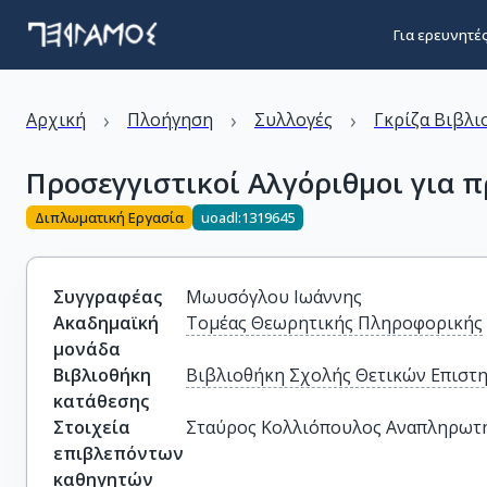
Για ερευνητέ
›
›
›
Αρχική
Πλοήγηση
Συλλογές
Γκρίζα Βιβλι
Προσεγγιστικοί Αλγόριθμοι για 
Διπλωματική Εργασία
uoadl:1319645
Συγγραφέας
Μωυσόγλου Ιωάννης
Ακαδημαϊκή
Τομέας Θεωρητικής Πληροφορικής
μονάδα
Βιβλιοθήκη
Βιβλιοθήκη Σχολής Θετικών Επιστ
κατάθεσης
Στοιχεία
Σταύρος Κολλιόπουλος Αναπληρωτ
επιβλεπόντων
καθηγητών