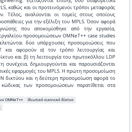
ngineering. Εξετάζονται επίσης δύο διαφορετικά
MPLS, καθώς και οι προτεινόμενοι τρόποι μεταφοράς
. Τέλος, αναλύονται οι τομείς στους οποίους
ροσπάθειες για την εξέλιξη του MPLS. Όσον αφορά
γνώσης που αποκομίσθηκε από την εργασία,
εργαλείου προσομοιώσεων OMNeT++ case studies
ελετώνται δύο υπάρχουσες προσομοιώσεις που
T και αφορούν α) τον τρόπο λειτουργίας και
ίκτυο και β) τη λειτουργία του πρωτοκόλλου LDP
τη συνέχεια, δημιουργούνται και παρουσιάζονται
ασικές εφαρμογές του MPLS. Η πρώτη προσομοίωση
PN δικτύου και η δεύτερη προσομοίωση αφορά το
Ο κώδικας των προσομοιώσεων παρατίθεται στα
εων OMNeT++
Ιδιωτικό εικονικό δίκτυο
ς