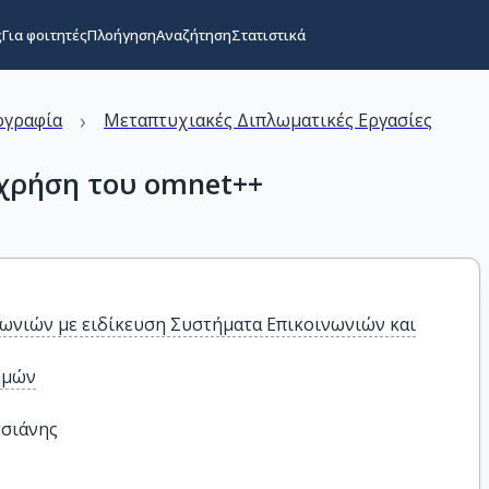
ς
Για φοιτητές
Πλοήγηση
Αναζήτηση
Στατιστικά
›
ογραφία
Μεταπτυχιακές Διπλωματικές Εργασίες
 χρήση του omnet++
ωνιών με ειδίκευση Συστήματα Επικοινωνιών και
ημών
τσιάνης