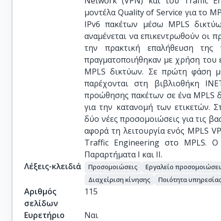
Network (VPN) και του Traffic E
μοντέλα Quality of Service για το 
IPv6 πακέτων μέσω MPLS δικτύων
αναμένεται να επικεντρωθούν οι π
την πρακτική επαλήθευση της 
πραγματοποιήθηκαν με χρήση του 
MPLS δικτύων. Σε πρώτη φάση μ
παρέχονται στη βιβλιοθήκη INE
προώθησης πακέτων σε ένα MPLS δ
για την κατανομή των ετικετών. Σ
δύο νέες προσομοιώσεις για τις β
αφορά τη λειτουργία ενός MPLS V
Traffic Engineering στο MPLS. 
Παραρτήματα Ι και ΙΙ.
Λέξεις-κλειδιά
Προσομοιώσεις
Εργαλείο προσομοιώσ
Διαχείριση κίνησης
Ποιότητα υπηρεσία
Αριθμός
115
σελίδων
Ευρετήριο
Ναι