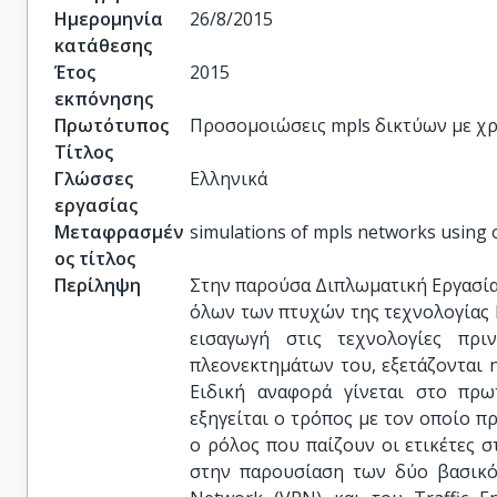
Ημερομηνία
26/8/2015
κατάθεσης
Έτος
2015
εκπόνησης
Πρωτότυπος
Προσομοιώσεις mpls δικτύων με χ
Τίτλος
Γλώσσες
Ελληνικά
εργασίας
Μεταφρασμέν
simulations of mpls networks using
ος τίτλος
Περίληψη
Στην παρούσα Διπλωματική Εργασία 
όλων των πτυχών της τεχνολογίας Mu
εισαγωγή στις τεχνολογίες πρ
πλεονεκτημάτων του, εξετάζονται η
Ειδική αναφορά γίνεται στο πρω
εξηγείται ο τρόπος με τον οποίο π
ο ρόλος που παίζουν οι ετικέτες σ
στην παρουσίαση των δύο βασικότ