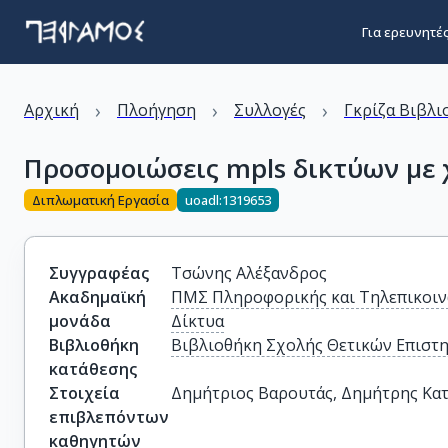
Για ερευνητέ
›
›
›
Αρχική
Πλοήγηση
Συλλογές
Γκρίζα Βιβλι
Προσομοιώσεις mpls δικτύων με
Διπλωματική Εργασία
uoadl:1319653
Συγγραφέας
Τσώνης Αλέξανδρος
Ακαδημαϊκή
ΠΜΣ Πληροφορικής και Τηλεπικοιν
μονάδα
Δίκτυα
Βιβλιοθήκη
Βιβλιοθήκη Σχολής Θετικών Επιστ
κατάθεσης
Στοιχεία
Δημήτριος Βαρουτάς, Δημήτρης Κα
επιβλεπόντων
καθηγητών