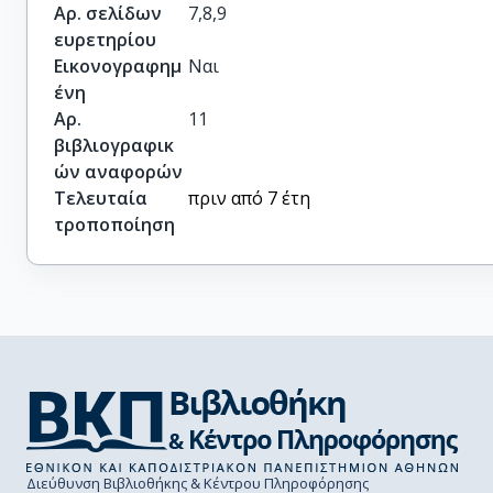
Αρ. σελίδων
7,8,9
ευρετηρίου
Εικονογραφημ
Ναι
ένη
Αρ.
11
βιβλιογραφικ
ών αναφορών
Τελευταία
πριν από 7 έτη
τροποποίηση
Διεύθυνση Βιβλιοθήκης & Κέντρου Πληροφόρησης