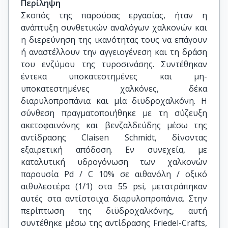
Περίληψη
Σκοπός της παρούσας εργασίας, ήταν η
ανάπτυξη συνθετικών αναλόγων χαλκονών και
η διερεύνηση της ικανότητας τους να επάγουν
ή αναστέλλουν την αγγειογένεση και τη δράση
του ενζύμου της τυροσινάσης. Συντέθηκαν
έντεκα υποκατεστημένες και μη-
υποκατεστημένες χαλκόνες, δέκα
διαρυλοπροπάνια και μία διϋδροχαλκόνη. Η
σύνθεση πραγματοποιήθηκε με τη σύζευξη
ακετοφαινόνης και βενζαλδεύδης μέσω της
αντίδρασης Claisen Schmidt, δίνοντας
εξαιρετική απόδοση. Εν συνεχεία, με
καταλυτική υδρογόνωση των χαλκονών
παρουσία Pd / C 10% σε αιθανόλη / οξικό
αιθυλεστέρα (1/1) στα 55 psi, μετατράπηκαν
αυτές στα αντίστοιχα διαρυλοπροπάνια. Στην
περίπτωση της διϋδροχαλκόνης, αυτή
συντέθηκε μέσω της αντίδρασης Friedel-Crafts,