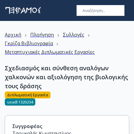
›
›
›
Αρχική
Πλοήγηση
Συλλογές
›
Γκρίζα Βιβλιογραφία
Μεταπτυχιακές Διπλωματικές Εργασίες
Σχεδιασμός και σύνθεση αναλόγων
χαλκονών και αξιολόγηση της βιολογικής
τους δράσης
Διπλωματική Εργασία
uoadl:1320234
Συγγραφέας
Τσουκαλάς Κωνσταντίνος