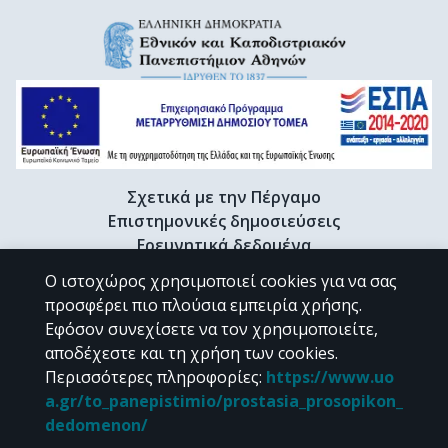
Σχετικά με την Πέργαμο
Επιστημονικές δημοσιεύσεις
Ερευνητικά δεδομένα
Διδακτορικές διατριβές & Γκρίζα βιβλιογραφία
Ο ιστοχώρος χρησιμοποιεί cookies για να σας
Προφίλ Ερευνητή
προσφέρει πιο πλούσια εμπειρία χρήσης.
Εφόσον συνεχίσετε να τον χρησιμοποιείτε,
αποδέχεστε και τη χρήση των cookies.
CC BY-NC 4.0
Περισσότερες πληροφορίες
:
https://www.uo
a.gr/to_panepistimio/prostasia_prosopikon_
Εκτός αν αναφέρεται διαφορετικά, το υλικό της "Περγάμου" διατίθεται
dedomenon/
υπό τους όρους της
CC BY-NC 4.0
άδειας Creative Commons
.