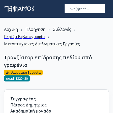
›
›
›
Αρχική
Πλοήγηση
Συλλογές
›
Γκρίζα Βιβλιογραφία
Μεταπτυχιακές Διπλωματικές Εργασίες
Τρανζίστορ επίδρασης πεδίου από
γραφένιο
Διπλωματική Εργασία
uoadl:1320480
Συγγραφέας
Πάτρος Δημήτριος
Ακαδημαϊκή μονάδα