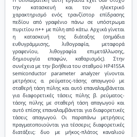
Η διπλωματική αυτή εργασία έχει σαν στόχο
την κατασκευή και τον ηλεκτρικό
χαρακτηρισμό ενός τρανζίστορ επίδρασης
πεδίου από γραφένιο πάνω σε υπόστρωμα
πυριτίου n++ με πύλη από κάτω. Αρχικά γίνεται
η κατασκευή της διάταξης (σημάδια
ευθυγράμμισης, λιθογραφία, μεταφορά
γραφενίου, λιθογραφία επιμετάλλωσης,
δημιουργία επαφών, καθαρισμός). Στην
συνέχεια με την βοήθεια του σταθμού HP4155A
semiconductor parameter analyzer γίνονται
μετρήσεις α. ρεύματος-τάσης απαγωγού με
σταθερή τάση πύλης και αυτό επαναλαμβάνεται
για διαφορετικές τάσεις πύλης β. ρεύματος-
τάσης πύλης με σταθερή τάση απαγωγού και
αυτό επίσης επαναλαμβάνεται για διαφορετικές
τάσεις απαγωγού. Οι παραπάνω μετρήσεις
πραγματοποιούνται για τέσσερις διαφορετικές
διατάξεις: δυο με μήκος-πλάτος καναλιού