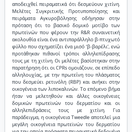
αποδειχθεί πειραματικά ότι δεσμεύουν χιτίνη.
Μελέτες Συγκριτικής Προτυποποίησης και
πειράματα Αγκυροβόλησης οδήγησαν στην
πρόταση ότι το βασικό δομικό μοτίβο των
πρωτεϊνών που φέρουν την R&R συναινετική
ακολουθία είναι ένα αντιπαράλληλο β-πτυχωτό
φύλλο που σχηματίζει ένα μισό ‘β-βαρέλι’, ενώ
προτάθηκαν πιθανοί τρόποι αλληλεπίδρασης
τους με τη χιτίνη. Oι μελέτες βασίστηκαν στην
παρατήρηση ότι οι CPRs ομοιάζουν, σε επίπεδο
αλληλουχίας, με την πρωτεΐνη του πλάσματος
που δεσμεύει ρετινόλη (RBP) και ανήκει στην
οικογένεια των λιποκαλινών. Το επόμενο βήμα
ήταν να μελετηθούν και άλλες οικογένειες
δομικών πρωτεϊνών του δερματίου και οι
αλληλεπιδράσεις τους με χιτίνη. Για
παράδειγμα, η οικογένεια Tweedle αποτελεί μια
μεγάλη οικογένεια πρωτεϊνών του δερματίου
για την οποία πρόσφατα πειραματικά δεδομένα