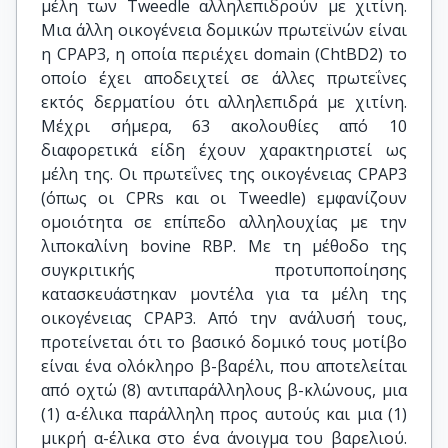
μέλη των Tweedle αλληλεπιδρούν με χιτίνη.
Μια άλλη οικογένεια δομικών πρωτεϊνών είναι
η CPAP3, η οποία περιέχει domain (ChtBD2) το
οποίο έχει αποδειχτεί σε άλλες πρωτεΐνες
εκτός δερματίου ότι αλληλεπιδρά με χιτίνη.
Μέχρι σήμερα, 63 ακολουθίες από 10
διαφορετικά είδη έχουν χαρακτηριστεί ως
μέλη της. Οι πρωτεΐνες της οικογένειας CPAP3
(όπως οι CPRs και οι Tweedle) εμφανίζουν
ομοιότητα σε επίπεδο αλληλουχίας με την
λιποκαλίνη bovine RBP. Με τη μέθοδο της
συγκριτικής προτυποποίησης
κατασκευάστηκαν μοντέλα για τα μέλη της
οικογένειας CPAP3. Από την ανάλυσή τους,
προτείνεται ότι το βασικό δομικό τους μοτίβο
είναι ένα ολόκληρο β-βαρέλι, που αποτελείται
από οχτώ (8) αντιπαράλληλους β-κλώνους, μια
(1) α-έλικα παράλληλη προς αυτούς και μια (1)
μικρή α-έλικα στο ένα άνοιγμα του βαρελιού.