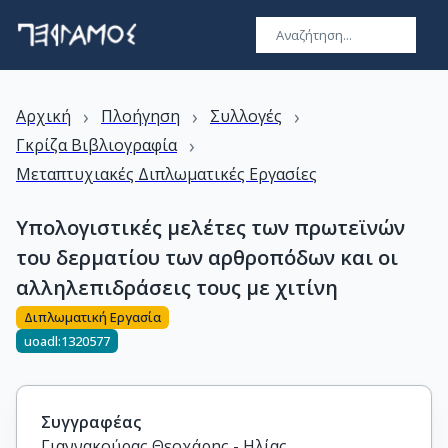
›
›
›
Αρχική
Πλοήγηση
Συλλογές
›
Γκρίζα Βιβλιογραφία
Μεταπτυχιακές Διπλωματικές Εργασίες
Υπολογιστικές μελέτες των πρωτεϊνών
του δερματίου των αρθροπόδων και οι
αλληλεπιδράσεις τους με χιτίνη
Διπλωματική Εργασία
uoadl:1320577
Συγγραφέας
Γιαννακούρας Θεοχάρης - Ηλίας