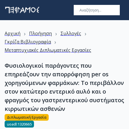
›
›
›
Αρχική
Πλοήγηση
Συλλογές
›
Γκρίζα Βιβλιογραφία
Μεταπτυχιακές Διπλωματικές Εργασίες
Φυσιολογικοί παράγοντες που
επηρεάζουν την απορρόφηση per os
χορηγούμενων φαρμάκων: Το περιβάλλον
στον κατώτερο εντερικό αυλό και ο
φραγμός του γαστρεντερικού συστήματος
κιρρωτικών ασθενών
Διπλωματική Εργασία
uoadl:1320665