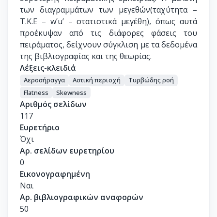
των διαγραμμάτων των μεγεθών(ταχύτητα –
Τ.Κ.Ε – w’u’ – στατιστικά μεγέθη), όπως αυτά
προέκυψαν από τις διάφορες φάσεις του
πειράματος, δείχνουν σύγκλιση με τα δεδομένα
της βιβλιογραφίας και της θεωρίας.
Λέξεις-κλειδιά
Αεροσήραγγα
Αστική περιοχή
Τυρβώδης ροή
Flatness
Skewness
Αριθμός σελίδων
117
Ευρετήριο
Όχι
Αρ. σελίδων ευρετηρίου
0
Εικονογραφημένη
Ναι
Αρ. βιβλιογραφικών αναφορών
50