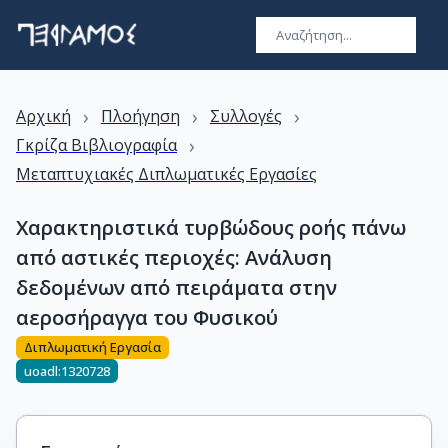
›
›
›
Αρχική
Πλοήγηση
Συλλογές
›
Γκρίζα Βιβλιογραφία
Μεταπτυχιακές Διπλωματικές Εργασίες
Χαρακτηριστικά τυρβώδους ροής πάνω
από αστικές περιοχές: Ανάλυση
δεδομένων από πειράματα στην
αεροσήραγγα του Φυσικού
Διπλωματική Εργασία
uoadl:1320728