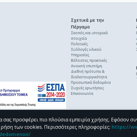
Σχετικά με την
Πέργαμο
Σκοπός και ιστορικά
στοιχεία
Πολιτικές
Συλλογές υλικού
Υπηρεσίες
Βέλτιστες πρακτικές
Ανοικτή επιστήμη
Διεθνή πρότυπα &
διαλειτουργικότητα
Προσωπικά δεδομένα
Συχνές ερωτήσεις
Επικοινωνία
α σας προσφέρει πιο πλούσια εμπειρία χρήσης. Εφόσον συ
χρήση των cookies.
Περισσότερες πληροφορίες
:
https://w
n_dedomenon/