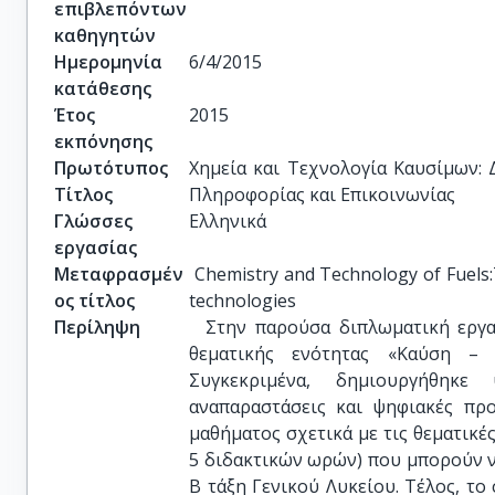
επιβλεπόντων
καθηγητών
Ημερομηνία
6/4/2015
κατάθεσης
Έτος
2015
εκπόνησης
Πρωτότυπος
Χημεία και Τεχνολογία Καυσίμων: 
Τίτλος
Πληροφορίας και Επικοινωνίας
Γλώσσες
Ελληνικά
εργασίας
Μεταφρασμέν
 Chemistry and Technology of Fuels:
ος τίτλος
technologies
Περίληψη
Στην παρούσα διπλωματική εργασ
θεματικής ενότητας «Καύση –
Συγκεκριμένα, δημιουργήθηκε
αναπαραστάσεις και ψηφιακές πρ
μαθήματος σχετικά με τις θεματικέ
5 διδακτικών ωρών) που μπορούν ν
Β τάξη Γενικού Λυκείου. Τέλος, τ