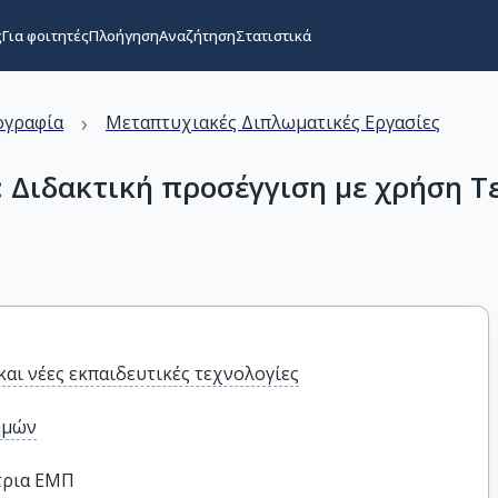
ς
Για φοιτητές
Πλοήγηση
Αναζήτηση
Στατιστικά
›
ογραφία
Μεταπτυχιακές Διπλωματικές Εργασίες
: Διδακτική προσέγγιση με χρήση Τ
και νέες εκπαιδευτικές τεχνολογίες
ημών
τρια ΕΜΠ