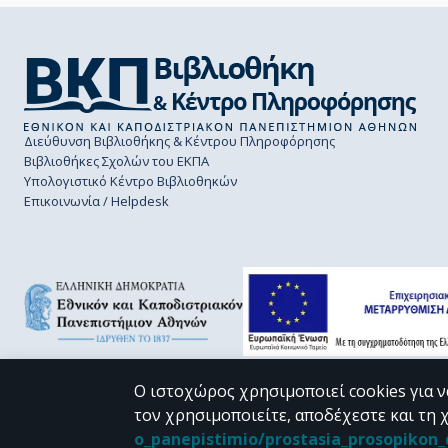
Διεύθυνση Βιβλιοθήκης & Κέντρου Πληροφόρησης
Βιβλιοθήκες Σχολών του ΕΚΠΑ
Υπολογιστικό Κέντρο Βιβλιοθηκών
Επικοινωνία / Helpdesk
Ο ιστοχώρος χρησιμοποιεί cookies για ν
τον χρησιμοποιείτε, αποδέχεστε και τη 
CC BY-NC 4.0
o_panepistimio/prostasia_prosopiko