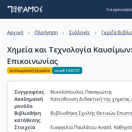
Για ερευνητέ
›
›
›
Αρχική
Πλοήγηση
Συλλογές
Γκρίζα Βιβλι
Χημεία και Τεχνολογία Καυσίμων
Επικοινωνίας
Διπλωματική Εργασία
uoadl:1320737
Συγγραφέας
Νικολόπουλος Παναγιώτης
Ακαδημαϊκή
Κατεύθυνση Διδακτική της χημείας 
μονάδα
Βιβλιοθήκη
Βιβλιοθήκη Σχολής Θετικών Επιστ
κατάθεσης
Στοιχεία
Ευαγγελία Παυλάτου Αναπλ. Καθηγή