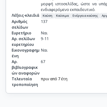
μορφή ιστοσελίδας, ώστε να υπά
ενδιαφερόμενο εκπαιδευτικό.
Λέξεις-κλειδιά
Καύση
Καύσιμα
Ενέργεια καύσης
Αργ
Αριθμός
137
σελίδων
Ευρετήριο
Ναι
Αρ. σελίδων
9-11
ευρετηρίου
Εικονογραφημ
Ναι
ένη
Αρ.
67
βιβλιογραφικ
ών αναφορών
Τελευταία
πριν από 7 έτη
τροποποίηση