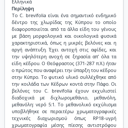
Ελληνικά
Περίληψη
Tο C. brevifolia είναι ένα σημαντικό ενδημικό
δέντρο της χλωρίδας της Κύπρου το οποίο
διαφοροποιείται από τα άλλα είδη του γένους
με βάση μορφολογικά και οικολογικά φυσικά
χαρακτηριστικά, όπως η μικρές βελόνες και η
αργή ανάπτυξη. Έχει αντοχή στις αφίδες, και
την υψηλότερη ανοχή σε ξηρασία απ’ όλα τα
είδη κέδρου. Ο Θεόφραστος (371-287 π.Χ.) ήταν
ο πρώτος που αναφέρει την ύπαρξη του κέδρου
στην Κύπρο. Το φυτικό υλικό συλλέχθηκε από
την κοιλάδα των Κέδρων κοντά στην Πάφο. Οι
βελόνες του C. brevifolia έχουν εκχυλιστεί
διαδοχικά με διχλωρομεθάνιο, μεθανόλη,
μεθανόλη: νερό 5:1. Το μεθανολικό εκχύλισμα
υποβλήθηκε σε περαιτέρω χρωματογραφικές
τεχνικές διαχωρισμού όπως RP18-υγρή
χρωματογραφία μέσης πίεσης αντιστρόφου