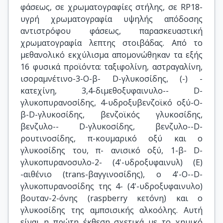
φάσεως, σε χρωματογραφίες στήλης, σε RP18-
υγρή χρωματογραφία υψηλής απόδοσης
αντιστρόφου φάσεως, παρασκευαστική
χρωματογραφία λεπτης στοιβάδας. Από το
μεθανολικό εκχύλισμα απομονώθηκαν τα εξής
16 φυσικά προϊόντα: ταξιφολίνη, αστραγαλίνη,
ισοραμνέτινο-3-Ο-β- D-γλυκοσίδης, (-) -
κατεχίνη, 3,4-διμεθοξυφαινυλο-- D-
γλυκοπυρανοσίδης, 4-υδροξυβενζοϊκό οξύ-Ο-
β-D-γλυκοσίδης, βενζοϊκός γλυκοσίδης,
βενζυλο-- D-γλυκοσίδης, βενζυλο--D-
ρουτινοσίδης, π-κουμαρικό οξύ και ο
γλυκοσίδης του, π- ανισικό οξύ, 1-β- D-
γλυκοπυρανοσυλο-2- (4'-υδροξυφαινυλ) (Ε)
-αιθένιο (trans-βαγγινοσίδης), ο 4'-Ο--D-
γλυκοπυρανοσίδης της 4- (4'-υδροξυφαινυλο)
βουταν-2-όνης (raspberry κετόνη) και ο
γλυκοσίδης της αμπσισικής αλκοόλης. Αυτή
είναι η πρώτη έκθεση σχετικά με το χημικό