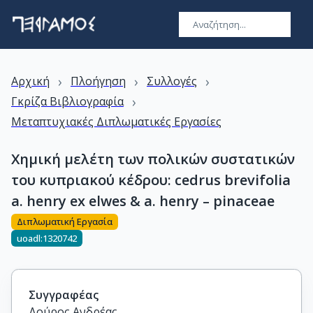
›
›
›
Αρχική
Πλοήγηση
Συλλογές
›
Γκρίζα Βιβλιογραφία
Μεταπτυχιακές Διπλωματικές Εργασίες
Χημική μελέτη των πολικών συστατικών
του κυπριακού κέδρου: cedrus brevifolia
a. henry ex elwes & a. henry – pinaceae
Διπλωματική Εργασία
uoadl:1320742
Συγγραφέας
Δούρος Ανδρέας