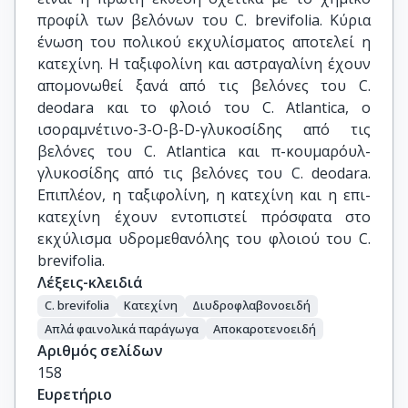
προφίλ των βελόνων του C. brevifolia. Κύρια
ένωση του πολικού εκχυλίσματος αποτελεί η
κατεχίνη. Η ταξιφολίνη και αστραγαλίνη έχουν
απομονωθεί ξανά από τις βελόνες του C.
deodara και το φλοιό του C. Atlantica, ο
ισοραμνέτινο-3-Ο-β-D-γλυκοσίδης από τις
βελόνες του C. Atlantica και π-κουμαρόυλ-
γλυκοσίδης από τις βελόνες του C. deodara.
Επιπλέον, η ταξιφολίνη, η κατεχίνη και η επι-
κατεχίνη έχουν εντοπιστεί πρόσφατα στο
εκχύλισμα υδρομεθανόλης του φλοιού του C.
brevifolia.
Λέξεις-κλειδιά
C. brevifolia
Κατεχίνη
Διυδροφλαβονοειδή
Απλά φαινολικά παράγωγα
Αποκαροτενοειδή
Αριθμός σελίδων
158
Ευρετήριο