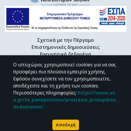
Σχετικά με την Πέργαμο
Επιστημονικές δημοσιεύσεις
Ερευνητικά δεδομένα
Διδακτορικές διατριβές & Γκρίζα βιβλιογραφία
Ο ιστοχώρος χρησιμοποιεί cookies για να σας
Προφίλ Ερευνητή
προσφέρει πιο πλούσια εμπειρία χρήσης.
Εφόσον συνεχίσετε να τον χρησιμοποιείτε,
αποδέχεστε και τη χρήση των cookies.
CC BY-NC 4.0
Περισσότερες πληροφορίες
:
https://www.uo
a.gr/to_panepistimio/prostasia_prosopikon_
Εκτός αν αναφέρεται διαφορετικά, το υλικό της "Περγάμου" διατίθεται
dedomenon/
υπό τους όρους της
CC BY-NC 4.0
άδειας Creative Commons
.
Powered by
Αποδοχή