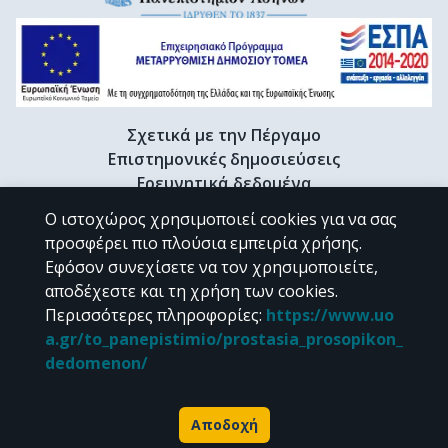
Σχετικά με την Πέργαμο
Επιστημονικές δημοσιεύσεις
Ερευνητικά δεδομένα
Διδακτορικές διατριβές & Γκρίζα βιβλιογραφία
Ο ιστοχώρος χρησιμοποιεί cookies για να σας
Προφίλ Ερευνητή
προσφέρει πιο πλούσια εμπειρία χρήσης.
Εφόσον συνεχίσετε να τον χρησιμοποιείτε,
αποδέχεστε και τη χρήση των cookies.
CC BY-NC 4.0
Περισσότερες πληροφορίες
:
https://www.uo
a.gr/to_panepistimio/prostasia_prosopikon_
Εκτός αν αναφέρεται διαφορετικά, το υλικό της "Περγάμου" διατίθεται
dedomenon/
υπό τους όρους της
CC BY-NC 4.0
άδειας Creative Commons
.
Powered by
Αποδοχή