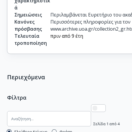
χαρακτηριστικ
ά
Σημειώσεις
Περιλαμβάνεται Ευρετήριο του ακαδ.
Κανόνες
Περισσότερες πληροφορίες για τον
πρόσβασης
www.archive.uoa.gr/collection2_gr.h
Τελευταία
πριν από 9 έτη
τροποποίηση
Περιεχόμενα
Φίλτρα
Σελίδα 1 από 4
Ελεύθερο Κείμενο
Φράση