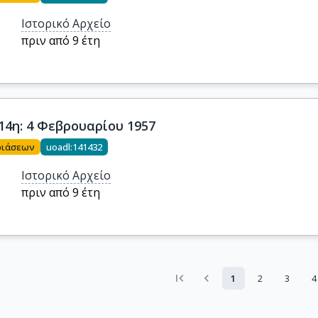
Ιστορικό Αρχείο
πριν από 9 έτη
14η: 4 Φεβρουαρίου 1957
ριάσεων
uoadl:141432
Ιστορικό Αρχείο
πριν από 9 έτη
1
2
3
4