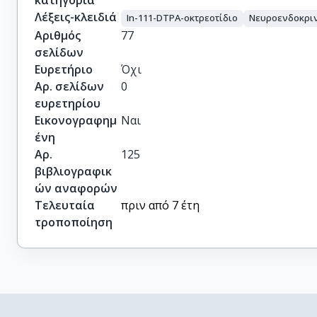
κατηγορία
Λέξεις-κλειδιά
In-111-DTPA-οκτρεοτίδιο
Νευροενδοκριν
Αριθμός
77
σελίδων
Ευρετήριο
Όχι
Αρ. σελίδων
0
ευρετηρίου
Εικονογραφημ
Ναι
ένη
Αρ.
125
βιβλιογραφικ
ών αναφορών
Τελευταία
πριν από 7 έτη
τροποποίηση