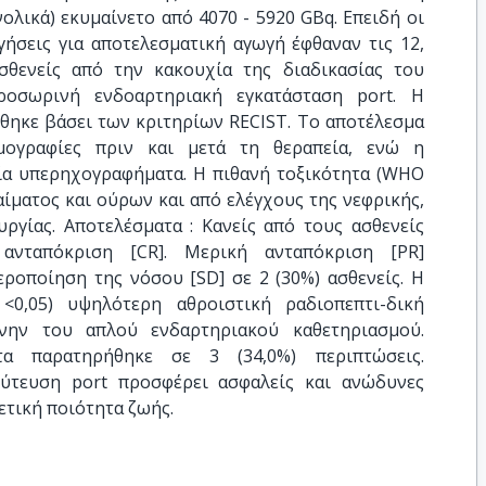
ολικά) εκυμαίνετο από 4070 - 5920 GBq. Επειδή οι
ήσεις για αποτελεσματική αγωγή έφθαναν τις 12,
σθενείς από την κακουχία της διαδικασίας του
ροσωρινή ενδοαρτηριακή εγκατάσταση port. Η
θηκε βάσει των κριτηρίων RECIST. Το αποτέλεσμα
ογραφίες πριν και μετά τη θεραπεία, ενώ η
ία υπερηχογραφήματα. Η πιθανή τοξικότητα (WHO
αίματος και ούρων και από ελέγχους της νεφρικής,
υργίας. Αποτελέσματα : Κανείς από τους ασθενείς
ανταπόκριση [CR]. Μερική ανταπόκριση [PR]
εροποίηση της νόσου [SD] σε 2 (30%) ασθενείς. Η
<0,05) υψηλότερη αθροιστική ραδιοπεπτι-δική
ίνην του απλού ενδαρτηριακού καθετηριασμού.
α παρατηρήθηκε σε 3 (34,0%) περιπτώσεις.
ύτευση port προσφέρει ασφαλείς και ανώδυνες
ετική ποιότητα ζωής.