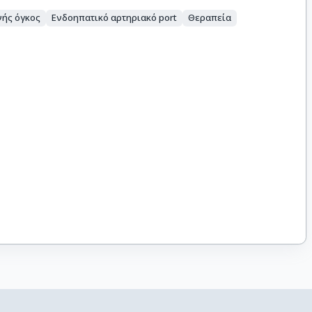
ής όγκος
Ενδοηπατικό αρτηριακό port
Θεραπεία