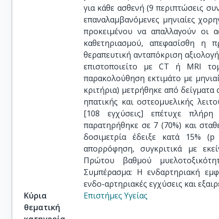
για κάθε ασθενή (9 περιπτώσεις συν
επαναλαμβανόμενες μηνιαίες χορηγ
προκειμένου να απαλλαγούν οι α
καθετηριασμού, απεφασίσθη η π
θεραπευτική ανταπόκριση αξιολογή
επιστοποιείτο με CT ή MRI τομ
παρακολούθηση εκτιμάτο με μηνια
κριτήρια) μετρήθηκε από δείγματα 
ηπατικής και οστεομυελικής λειτο
[108 εγχύσεις] επέτυχε πλήρη 
παρατηρήθηκε σε 7 (70%) και σταθ
δοσιμετρία έδειξε κατά 15% (p 
απορρόφηση, συγκριτικά με εκε
Πρώτου βαθμού μυελοτοξικότητ
Συμπέρασμα: Η ενδαρτηριακή εμφ
ενδο-αρτηριακές εγχύσεις και εξαιρ
Κύρια
Επιστήμες Υγείας
θεματική