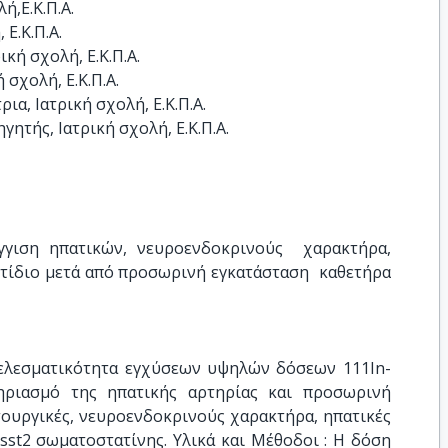
,Ε.Κ.Π.Α.

Ε.Κ.Π.Α.

ή σχολή, Ε.Κ.Π.Α.

σχολή, Ε.Κ.Π.Α.

α, Ιατρική σχολή, Ε.Κ.Π.Α.

ητής, Ιατρική σχολή, Ε.Κ.Π.Α.
γιση ηπατικών, νευροενδοκρινούς  χαρακτήρα, 
τίδιο μετά από προσωρινή εγκατάσταση  καθετήρα 
οτελεσματικότητα εγχύσεων υψηλών δόσεων 111In-
ηριασμό της ηπατικής αρτηρίας και προσωρινή
τουργικές, νευροενδοκρινούς χαρακτήρα, ηπατικές
 sst2 σωματοστατίνης. Υλικά και Μέθοδοι : Η δόση