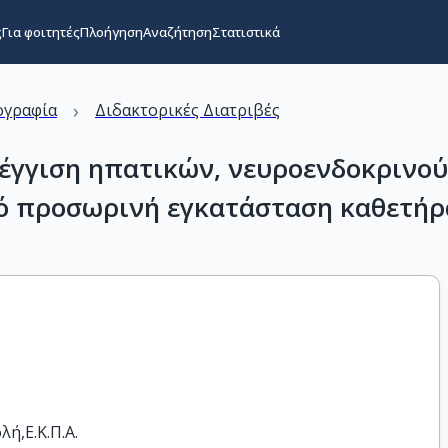
ς
Για φοιτητές
Πλοήγηση
Αναζήτηση
Στατιστικά
›
ογραφία
Διδακτορικές Διατριβές
έγγιση ηπατικών, νευροενδοκρινού
πό προσωρινή εγκατάσταση καθετήρα
ή,Ε.Κ.Π.Α.
