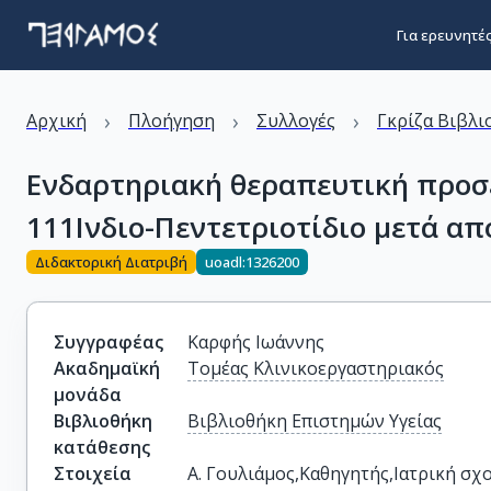
Για ερευνητέ
›
›
›
Αρχική
Πλοήγηση
Συλλογές
Γκρίζα Βιβλι
Ενδαρτηριακή θεραπευτική προσ
111Ινδιο-Πεντετριοτίδιο μετά α
Διδακτορική Διατριβή
uoadl:1326200
Συγγραφέας
Καρφής Ιωάννης
Ακαδημαϊκή
Τομέας Κλινικοεργαστηριακός
μονάδα
Βιβλιοθήκη
Βιβλιοθήκη Επιστημών Υγείας
κατάθεσης
Στοιχεία
Α. Γουλιάμος,Καθηγητής,Ιατρική σχολ