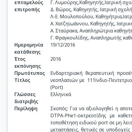
επταμελούς
Γ. Λυμούρης,Καθηγητής,Ιατρική σχολή
επιτροπής
Δ. Βώρος, Καθηγητής, Ιατρική σχολή, 
Λ-Ε. Μουλοπούλου, Καθηγήτρια,Ιατρικ
Α. Χατζηϊωάννου, Καθηγητής, Ιατρική 
Α. Σταύρακα, Αναπληρώτρια καθηγήτρι
Γ. Φραγκουλίδης, Αναπληρωτής καθηγ
Ημερομηνία
19/12/2016
κατάθεσης
Έτος
2016
εκπόνησης
Πρωτότυπος
Ενδαρτηριακή θεραπευτική προσέγ
Τίτλος
νεοπλασιών με  111Ινδιο-Πεντετριο
(Port)
Γλώσσες
Ελληνικά
διατριβής
Περίληψη
Σκοπός: Για να αξιολογηθεί η απ
DTPA-Phe1-οκτρεοτίδης με καθετ
τοποθέτηση ειδικού port σε μη λει
μεταστάσεις, θετικές σε υποδοχείς