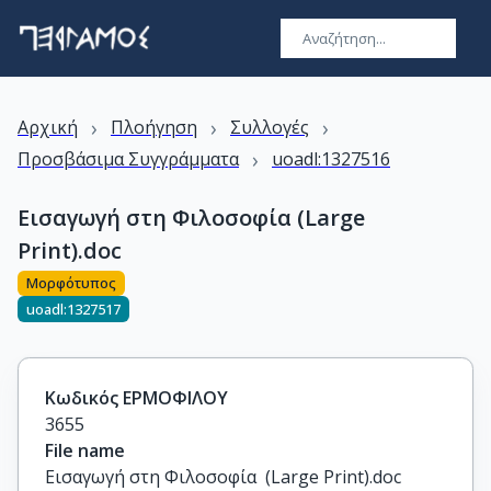
›
›
›
Αρχική
Πλοήγηση
Συλλογές
›
Προσβάσιμα Συγγράμματα
uoadl:1327516
Εισαγωγή στη Φιλοσοφία (Large
Print).doc
Μορφότυπος
uoadl:1327517
Κωδικός ΕΡΜΟΦΙΛΟΥ
3655
File name
Εισαγωγή στη Φιλοσοφία  (Large Print).doc