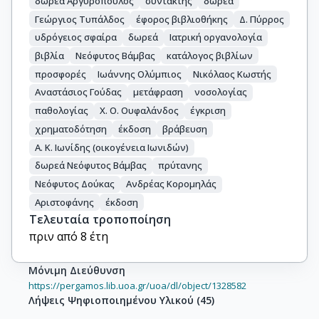
δωρεά Αργυρόπουλος
συντάκτης
δωρεά
Γεώργιος Τυπάλδος
έφορος βιβλιοθήκης
Δ. Πύρρος
υδρόγειος σφαίρα
δωρεά
Ιατρική οργανολογία
βιβλία
Νεόφυτος Βάμβας
κατάλογος βιβλίων
προσφορές
Ιωάννης Ολύμπιος
Νικόλαος Κωστής
Αναστάσιος Γούδας
μετάφραση
νοσολογίας
παθολογίας
Χ. Ο. Ουφαλάνδος
έγκριση
χρηματοδότηση
έκδοση
βράβευση
Α. Κ. Ιωνίδης (οικογένεια Ιωνιδών)
δωρεά Νεόφυτος Βάμβας
πρύτανης
Νεόφυτος Δούκας
Ανδρέας Κορομηλάς
Αριστοφάνης
έκδοση
Τελευταία τροποποίηση
πριν από 8 έτη
Μόνιμη Διεύθυνση
https://pergamos.lib.uoa.gr/uoa/dl/object/1328582
Λήψεις Ψηφιοποιημένου Υλικού
(
45
)