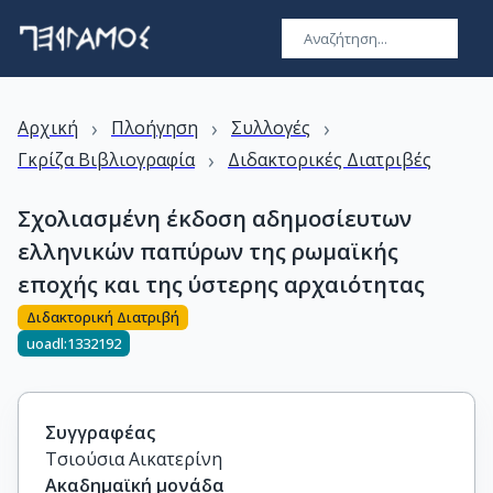
›
›
›
Αρχική
Πλοήγηση
Συλλογές
›
Γκρίζα Βιβλιογραφία
Διδακτορικές Διατριβές
Σχολιασμένη έκδοση αδημοσίευτων
ελληνικών παπύρων της ρωμαϊκής
εποχής και της ύστερης αρχαιότητας
Διδακτορική Διατριβή
uoadl:1332192
Συγγραφέας
Τσιούσια Αικατερίνη
Ακαδημαϊκή μονάδα