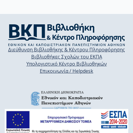
Διεύθυνση Βιβλιοθήκης & Κέντρου Πληροφόρησης
Βιβλιοθήκες Σχολών του ΕΚΠΑ
Υπολογιστικό Κέντρο Βιβλιοθηκών
Επικοινωνία / Helpdesk