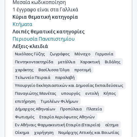
Μεσαία κωδικοποίηση

1 έγγραφο είναι στα Γαλλικά
Κύρια θεματική κατηγορία
Κτήματα
Λοιπές θεματικές κατηγορίες
Περιουσία Πανεπιστημίου
Λέξεις-κλειδιά
Νικόλαος Γύζης
ζωγράφος
Μόναχο
Γερμανία
Πεντηκονταετηρίδα
μετάλλια
Χαρακτική
Βιδάλης
χαράκτης
Βασίλισσα Όλγα
προτομή
Τελωνείο Πειραιά
παραλαβή
Υπουργείο Εκκλησιαστικών και Δημοσίας Εκπαιδεύσεως
Παναγιώτης Μανέτας
υπουργός
εντολή
Κήπος
επιτήρηση
Τιμολέων Φιλήμων
Δήμαρχος Αθηναίων
Προπύλαια
Πλατεία
Φωτισμός
Εταιρία Αεριόφωτος Αθηνών
Εν Αθήναις Φαρμακευτική Εταιρία (Εταιρεία)
αίτημα
Οίκημα
χορήγηση
Νομάρχης Αττικής και Βοιωτίας