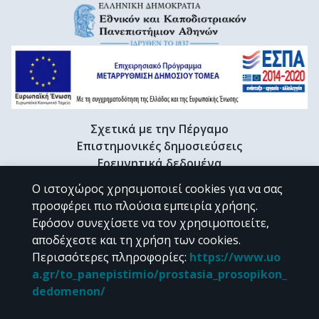
Σχετικά με την Πέργαμο
Επιστημονικές δημοσιεύσεις
Ερευνητικά δεδομένα
Διδακτορικές διατριβές & Γκρίζα βιβλιογραφία
Ο ιστοχώρος χρησιμοποιεί cookies για να σας
Προφίλ Ερευνητή
προσφέρει πιο πλούσια εμπειρία χρήσης.
Εφόσον συνεχίσετε να τον χρησιμοποιείτε,
αποδέχεστε και τη χρήση των cookies.
CC BY-NC 4.0
Περισσότερες πληροφορίες
:
https://www.uo
a.gr/to_panepistimio/prostasia_prosopikon_
Εκτός αν αναφέρεται διαφορετικά, το υλικό της "Περγάμου" διατίθεται
dedomenon/
υπό τους όρους της
CC BY-NC 4.0
άδειας Creative Commons
.