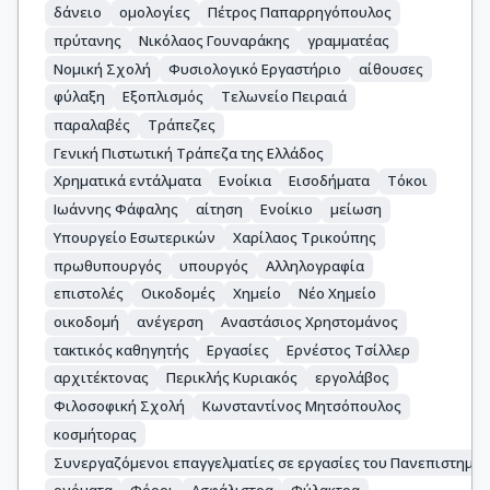
δάνειο
ομολογίες
Πέτρος Παπαρρηγόπουλος
πρύτανης
Νικόλαος Γουναράκης
γραμματέας
Νομική Σχολή
Φυσιολογικό Εργαστήριο
αίθουσες
φύλαξη
Εξοπλισμός
Τελωνείο Πειραιά
παραλαβές
Τράπεζες
Γενική Πιστωτική Τράπεζα της Ελλάδος
Χρηματικά εντάλματα
Ενοίκια
Εισοδήματα
Τόκοι
Ιωάννης Φάφαλης
αίτηση
Ενοίκιο
μείωση
Υπουργείο Εσωτερικών
Χαρίλαος Τρικούπης
πρωθυπουργός
υπουργός
Αλληλογραφία
επιστολές
Οικοδομές
Χημείο
Νέο Χημείο
οικοδομή
ανέγερση
Αναστάσιος Χρηστομάνος
τακτικός καθηγητής
Εργασίες
Ερνέστος Τσίλλερ
αρχιτέκτονας
Περικλής Κυριακός
εργολάβος
Φιλοσοφική Σχολή
Κωνσταντίνος Μητσόπουλος
κοσμήτορας
Συνεργαζόμενοι επαγγελματίες σε εργασίες του Πανεπιστημίο