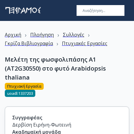
›
›
›
Αρχική
Πλοήγηση
Συλλογές
›
Γκρίζα Βιβλιογραφία
Πτυχιακές Εργασίες
Μελέτη της φωσφολιπάσης Α1
(AT2G30550) στο φυτό Arabidopsis
thaliana
Πτυχιακή Εργασία
uoadl:1337203
Συγγραφέας
Δερβίση Ειρήνη-Φωτεινή
Ακαδημαϊκή μονάδα