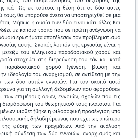
ις αξίες του πουριτανισμού, του σεξισμού, της
ς κ.ά.. Ως εκ τούτου, η θέση ότι οι δύο αυτές
ύ τους, θα μπορούσε άνετα να υποστηριχθεί σε μια
έτσι; Μήπως η ουσία των δύο είναι κάτι άλλο; Και
υνδέει με κάποιο τρόπο που σε πρώτη ανάγνωση να
παρόμοια ερωτήματα αποτέλεσαν τον προβληματισμό
γασίας αυτής. Σκοπός λοιπόν της εργασίας είναι η
 μεταξύ του ελληνικού παραδοσιακού χορού και
ργασία στοχεύει στη διερεύνηση του εάν και κατά
παραδοσιακού χορού (γένεση, βίωση και
ην ιδεολογία του αναρχισμού, σε αντίθεση με την
ύ των δύο αυτών εννοιών. Για τον σκοπό αυτό
έρευνα για τη συλλογή δεδομένων που αφορούσαν
αι των επιμέρους όρων, εννοιών, σχολών που τις
η διαμόρφωση του θεωρητικού τους πλαισίου. Για
ομένων υιοθετήθηκε η φιλοσοφική προσέγγιση υπό
 φιλοσοφικής δηλαδή έρευνας που έχει ως απώτερο
 της φύσης των πραγμάτων. Από την ανάλυση
οφική’ σύνδεση των δύο εννοιών, αναρχισμός και