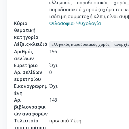
ελληνικός παραδοσιακός χορός
παραδοσιακού χορού (σχήμα του κύ
ισότιμη συμμετοχή κ.λπ.), είναι συ
Κύρια
Φιλοσοφία- Ψυχολογία
θεματική
κατηγορία
Λέξεις-κλειδιά
ελληνικός παραδοσιακός χορός
αναρχί
Αριθμός
156
σελίδων
Ευρετήριο
Όχι
Αρ. σελίδων
0
ευρετηρίου
Εικονογραφημ
Όχι
ένη
Αρ.
148
βιβλιογραφικ
ών αναφορών
Τελευταία
πριν από 7 έτη
τροποποίηση