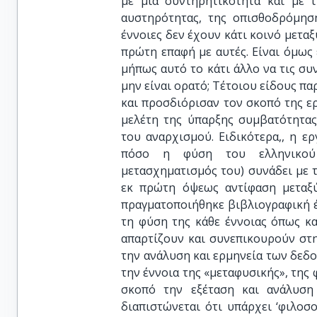
με μια συντηρητικότητα και με τ
αυστηρότητας, της οπισθοδρόμηση
έννοιες δεν έχουν κάτι κοινό μεταξ
πρώτη επαφή με αυτές. Είναι όμως 
μήπως αυτό το κάτι άλλο να τις σ
μην είναι ορατό; Τέτοιου είδους 
και προσδιόρισαν τον σκοπό της ερ
μελέτη της ύπαρξης συμβατότητας
του αναρχισμού. Ειδικότερα,, η ε
πόσο η φύση του ελληνικού 
μετασχηματισμός του) συνάδει με τ
εκ πρώτη όψεως αντίφαση μεταξ
πραγματοποιήθηκε βιβλιογραφική 
τη φύση της κάθε έννοιας όπως κ
απαρτίζουν και συνεπικουρούν στ
την ανάλυση και ερμηνεία των δεδ
την έννοια της «μεταφυσικής», της
σκοπό την εξέταση και ανάλυση
διαπιστώνεται ότι υπάρχει ‘φιλοσ