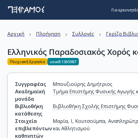
Για ερευνητέ
›
›
›
Αρχική
Πλοήγηση
Συλλογές
Γκρίζα Βιβλι
Ελληνικός Παραδοσιακός Χορός κ
Πτυχιακή Εργασία
uoadl:1365987
Συγγραφέας
Μπουζιούρης Δημήτριος
Ακαδημαϊκή
Τμήμα Επιστήμης Φυσικής Αγωγής 
μονάδα
Βιβλιοθήκη
Βιβλιοθήκη Σχολής Επιστήμης Φυσι
κατάθεσης
Στοιχεία
Μαρία, Ι, Κουτσούμπα, Αναπληρώτρ
επιβλεπόντων
και Αθλητισμού
καθηγητών