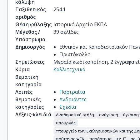
κάλυψη
Ταξιθετικός
254.1
αριθμός
Θέση φύλαξης
Ιστορικό Αρχείο ΕΚΠΑ
Μέγεθος /
39 σελίδες
Υπόστρωμα
Δημιουργός
Εθνικόν και Καποδιστριακόν Πα
Πρωτόκολλο
Σημειώσεις
Μεσαία κωδικοποίηση, 2 έγγραφα είν
Κύρια
Καλλιτεχνικά
θεματική
κατηγορία
Λοιπές
Πορτραίτα
θεματικές
Ανδριάντες
κατηγορίες
Σχέδια
Λέξεις-κλειδιά
Αναθηματική στήλη
ανέγερση
έγκριση
υπουργός
Υπουργείο των Εκκλησιαστικών και της 
πρύτανης ΦΕΚ
παράρτημα
τχ. Γ’
αρ. 