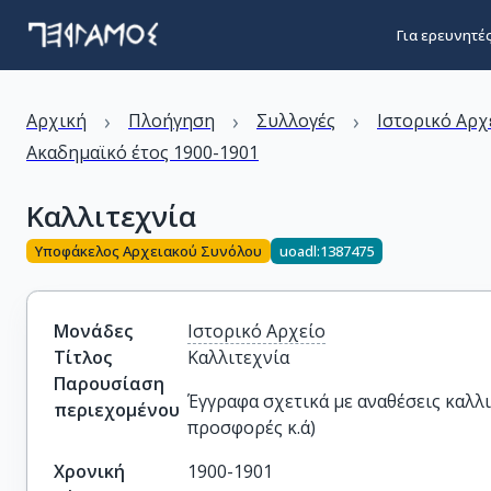
Για ερευνητέ
›
›
›
Αρχική
Πλοήγηση
Συλλογές
Ιστορικό Αρχ
Ακαδημαϊκό έτος 1900-1901
Καλλιτεχνία
Υποφάκελος Αρχειακού Συνόλου
uoadl:1387475
Μονάδες
Ιστορικό Αρχείο
Τίτλος
Καλλιτεχνία
Παρουσίαση
Έγγραφα σχετικά με αναθέσεις καλλι
περιεχομένου
προσφορές κ.ά)
Χρονική
1900-1901