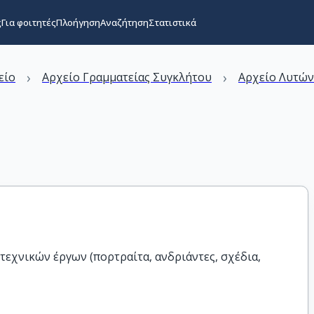
ς
Για φοιτητές
Πλοήγηση
Αναζήτηση
Στατιστικά
›
›
είο
Αρχείο Γραμματείας Συγκλήτου
Αρχείο Λυτώ
τεχνικών έργων (πορτραίτα, ανδριάντες, σχέδια,