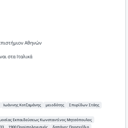
νεπιστήμιον Αθηνών
αι στα Ιταλικά
Ιωάννης Κοτζαμάνης
μειοδότης
Σπυρίδων Στάης
Δημοσίας Εκπαιδεύσεως Κωνσταντίνος Μητσόπουλος
333
1900 Προϋπολογισμός
δαπάνες Προσχέδιο