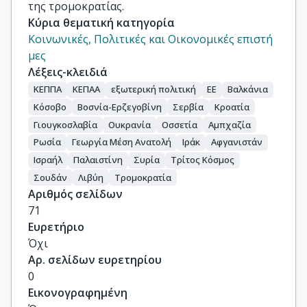
της τρομοκρατίας.
Κύρια θεματική κατηγορία
Κοινωνικές, Πολιτικές και Οικονομικές επιστή
μες
Λέξεις-κλειδιά
ΚΕΠΠΑ
ΚΕΠΑΑ
εξωτερική πολιτική
ΕΕ
Βαλκάνια
Κόσοβο
Βοσνία-Ερζεγοβίνη
Σερβία
Κροατία
Γιουγκοσλαβία
Ουκρανία
Οσσετία
Αμπχαζία
Ρωσία
Γεωργία Μέση Ανατολή
Ιράκ
Αφγανιστάν
Ισραήλ
Παλαιστίνη
Συρία
Τρίτος Κόσμος
Σουδάν
Λιβύη
Τρομοκρατία
Αριθμός σελίδων
71
Ευρετήριο
Όχι
Αρ. σελίδων ευρετηρίου
0
Εικονογραφημένη