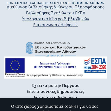
Διεύθυνση Βιβλιοθήκης & Κέντρου Πληροφόρησης
Βιβλιοθήκες Σχολών του ΕΚΠΑ
Υπολογιστικό Κέντρο Βιβλιοθηκών
Επικοινωνία / Helpdesk
Σχετικά με την Πέργαμο
Επιστημονικές δημοσιεύσεις
Ερευνητικά δεδομένα
Διδακτορικές διατριβές & Γκρίζα βιβλιογραφία
Ο ιστοχώρος χρησιμοποιεί cookies για να σας
Προφίλ Ερευνητή