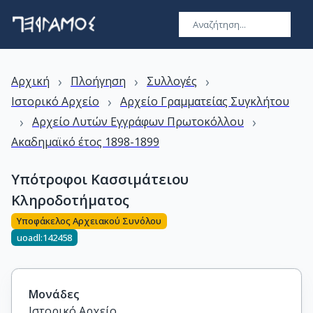
›
›
›
Αρχική
Πλοήγηση
Συλλογές
›
Ιστορικό Αρχείο
Αρχείο Γραμματείας Συγκλήτου
›
›
Αρχείο Λυτών Εγγράφων Πρωτοκόλλου
Ακαδημαϊκό έτος 1898-1899
Υπότροφοι Κασσιμάτειου
Κληροδοτήματος
Υποφάκελος Αρχειακού Συνόλου
uoadl:142458
Μονάδες
Ιστορικό Αρχείο