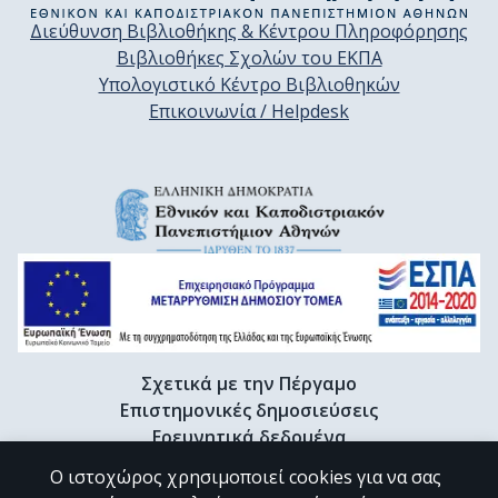
Διεύθυνση Βιβλιοθήκης & Κέντρου Πληροφόρησης
Βιβλιοθήκες Σχολών του ΕΚΠΑ
Υπολογιστικό Κέντρο Βιβλιοθηκών
Επικοινωνία / Helpdesk
Σχετικά με την Πέργαμο
Επιστημονικές δημοσιεύσεις
Ερευνητικά δεδομένα
Διδακτορικές διατριβές & Γκρίζα βιβλιογραφία
Ο ιστοχώρος χρησιμοποιεί cookies για να σας
Προφίλ Ερευνητή