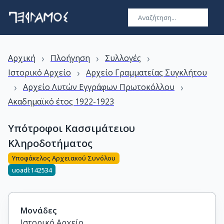
›
›
›
Αρχική
Πλοήγηση
Συλλογές
›
Ιστορικό Αρχείο
Αρχείο Γραμματείας Συγκλήτου
›
›
Αρχείο Λυτών Εγγράφων Πρωτοκόλλου
Ακαδημαϊκό έτος 1922-1923
Υπότροφοι Κασσιμάτειου
Κληροδοτήματος
Υποφάκελος Αρχειακού Συνόλου
uoadl:142534
Μονάδες
Ιστορικό Αρχείο