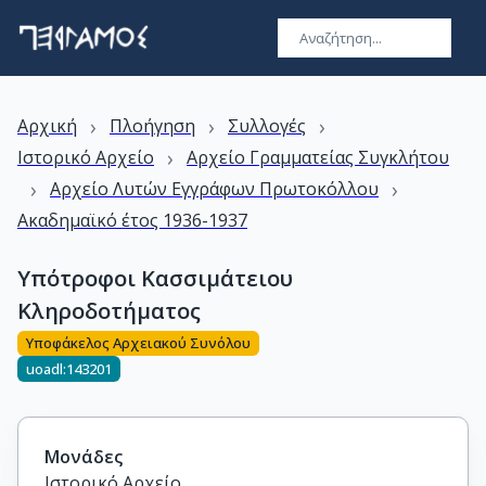
›
›
›
Αρχική
Πλοήγηση
Συλλογές
›
Ιστορικό Αρχείο
Αρχείο Γραμματείας Συγκλήτου
›
›
Αρχείο Λυτών Εγγράφων Πρωτοκόλλου
Ακαδημαϊκό έτος 1936-1937
Υπότροφοι Κασσιμάτειου
Κληροδοτήματος
Υποφάκελος Αρχειακού Συνόλου
uoadl:143201
Μονάδες
Ιστορικό Αρχείο