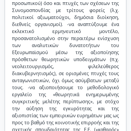
προσωπικού) όσο και πτυχές των σχέσεων της
Συνομοσπονδίας με τρίτους φορείς (λ.χ.
πολιτικοί αξιωματούχοι, δημόσια διοίκηση,
διεθνείς οργανισμοί). -να αναπτύξουμε ένα
εκλεκτικό ερμηνευτικό μοντέλο,
προσανατολισμένο στην περαιτέρω ενίσχυση
των αναλυτικών δυνατοτήτων του
Εξευρωπαϊσμού μέσω της αξιοποίησης
πρόσθετων θεωρητικών υποδειγμάτων (π.χ.
νεολειτουργισμός, φιλελεύθερος
διακυβερνητισμός), σε ορισμένες πτυχές τους
ανταγωνιστικών, όχι όμως ασύμβατων μεταξύ
τους. -να αξιοποιήσουμε το μεθοδολογικό
εργαλείο της «θεωρητικά ενημερωμένης
συγκριτικής μελέτης περίπτωσης», με στόχο
την αύξηση της εγκυρότητας και της
αξιοπιστίας των εμπειρικών ευρημάτων μας ως
προς το βαθμό της κοινοτικής επιρροής και της
σχετικής σπουδαιότητας της Ε.Ε. («καθαρός»