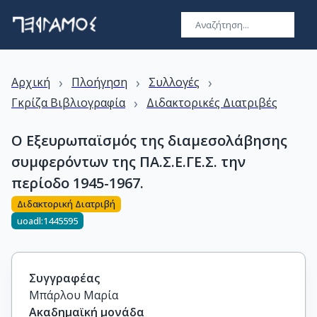
›
›
›
Αρχική
Πλοήγηση
Συλλογές
›
Γκρίζα Βιβλιογραφία
Διδακτορικές Διατριβές
Ο Εξευρωπαϊσμός της διαμεσολάβησης
συμφερόντων της ΠΑ.Σ.Ε.ΓΕ.Σ. την
περίοδο 1945-1967.
Διδακτορική Διατριβή
uoadl:1445595
Συγγραφέας
Μπάρλου Μαρία
Ακαδημαϊκή μονάδα