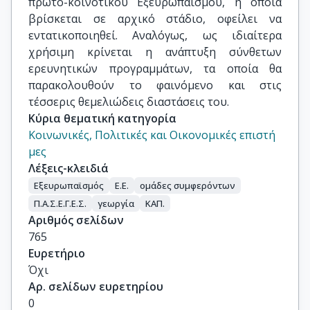
πρωτο-κοινοτικού Εξευρωπαϊσμού, η οποία
βρίσκεται σε αρχικό στάδιο, οφείλει να
εντατικοποιηθεί. Αναλόγως, ως ιδιαίτερα
χρήσιμη κρίνεται η ανάπτυξη σύνθετων
ερευνητικών προγραμμάτων, τα οποία θα
παρακολουθούν το φαινόμενο και στις
τέσσερις θεμελιώδεις διαστάσεις του.
Κύρια θεματική κατηγορία
Κοινωνικές, Πολιτικές και Οικονομικές επιστή
μες
Λέξεις-κλειδιά
Εξευρωπαϊσμός
Ε.Ε.
ομάδες συμφερόντων
Π.Α.Σ.Ε.Γ.Ε.Σ.
γεωργία
ΚΑΠ.
Αριθμός σελίδων
765
Ευρετήριο
Όχι
Αρ. σελίδων ευρετηρίου
0